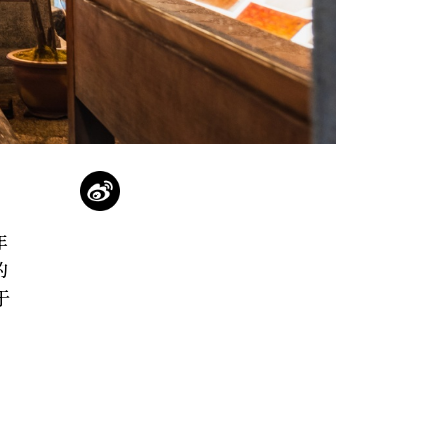
年
的
于