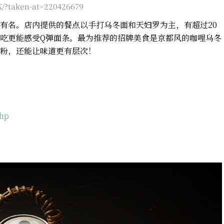
/?taken-at=220426679
有名。店内提供的餐点以手打乌冬面和天妇罗为主，有超过20
吃更能感受Q弹面条。最为推荐的招牌美食是京都风的咖哩乌冬
粉，还能让味道更有层次！
hp