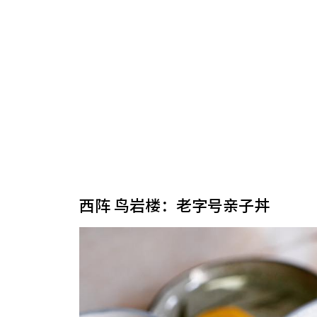
西阵 鸟岩楼：老字号亲子丼