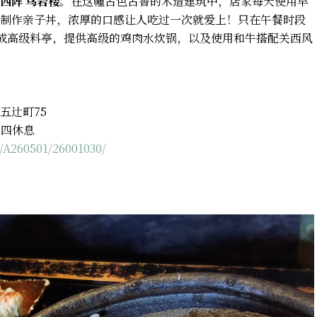
西阵 鸟岩楼
。在这幢古色古香的木造建筑中，店家每天使用早
制作亲子丼，浓厚的口感让人吃过一次就爱上！只在午餐时段
变成高级料亭，提供高级的鸡肉水炊锅，以及使用和牛搭配关西风
五辻町75
每周四休息
1/A260501/26001030/