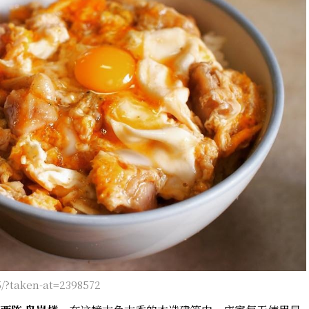
/?taken-at=2398572