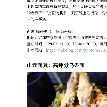
说到金阁寺附近的美食，首推隐藏在居民区里的
上现宰的鸡肉与新鲜鸡蛋，加上风味香醇的酱汁
12点到下午2点限定提供。到了晚上则摇身一
味的寿喜烧。
西阵 鸟岩楼
（西陣 鳥岩楼）
地址：京都府京都市上京区五辻通智惠光院西入
营业时间：12:00～14:00、18:00～20:00，
参考网站：
https://tabelog.com/kyoto/A260
山元面藏：高评分乌冬面