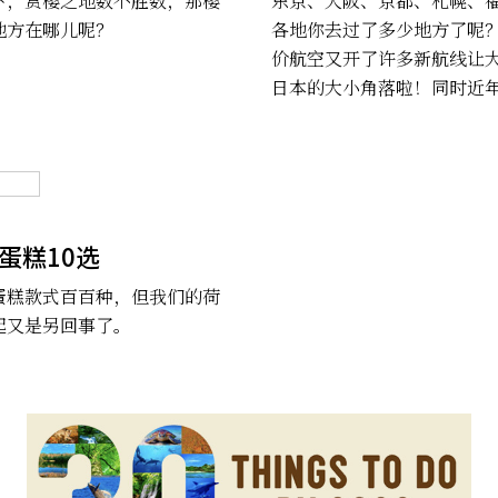
下，赏樱之地数不胜数，那樱
东京、大阪、京都、札幌、
地方在哪儿呢？
各地你去过了多少地方了呢
价航空又开了许多新航线让
日本的大小角落啦！同时近
动越来越盛行，并且大受欢
享给各位的这个以艺术祭闻
绝对是你不能错过的地方！
艺术，冈山现在历史和美食
名。就让我们来看看冈山县
蛋糕10选
吧！
蛋糕款式百百种，但我们的荷
起又是另回事了。