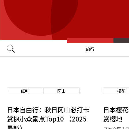
旅行
Go
红叶
冈山
樱花
日本自由行：秋日冈山必打卡
日本樱花
赏枫小众景点Top10 （2025
赏樱地
最新）