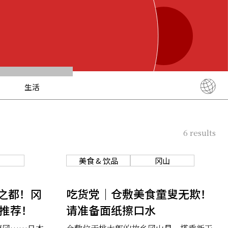
生活
English
简体中文
6
results
繁體中文
ภาษาไทย
美食 & 饮品
冈山
한국어
日本語
之都！冈
吃货党｜仓敷美食童叟无欺！
点推荐！
请准备面纸擦口水