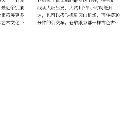
福冈……日本
仓敷位于桃太郎的故乡冈山县，搭乘新干
？最近个别廉
线从大阪出发，大约1个半小时就能到
大家拓展更多
达，也可以搭飞机到冈山机场，再转搭30
年艺术文化活
分钟的公交车。仓敷跟京都一样古色古
迎，这次要分
香，访眼望去皆是老屋改建的怀旧咖啡
名的冈山县，
店、民宿、餐厅与美术馆。这里的美食更
当然，不光是
是不容错过，不论是地道和风料理，还是
也都相当有
法国菜或泰式佳肴，应有尽有，而且多半
有什么好玩的
使用当地现采蔬果制作，健康无负担。让
我们一起来用味蕾来记忆这个美好城市
吧。