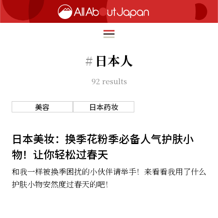
#
日本人
92
results
English
HOME
简体中文
美容
日本药妆
旅行
繁體中文
美食
日本美妆：换季花粉季必备人气护肤小
ภาษาไทย
物！让你轻松过春天
文化
한국어
和我一样被换季困扰的小伙伴请举手！来看看我用了什么
热点
护肤小物安然度过春天的吧！
日本語
生活