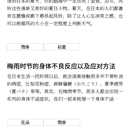
提到日本的夏天，你的脑海中一定出现了金鱼，浴衣，风
铃这些清新又美好的夏日小物。夏天，在日本的人们都喜
欢在屋檐或廊下悬吊起风铃，除了让人心生凉爽之感，也
可以根据风的大小在一定程度上判断天气。
雨季
初夏
梅雨时节的身体不良反应以及应对方法
在日本生活一段时间以后，就会逐渐接触很多并不常听说
的病症，比如花粉症、肩膀僵硬（かたこり）、夏季疲劳
（夏バテ）等等。其实，在梅雨季节，很多人都会出现一
系列的身体不适症状。我们一起来梳理一下身体不适的症
状以及对应方法。
花朵
雨季