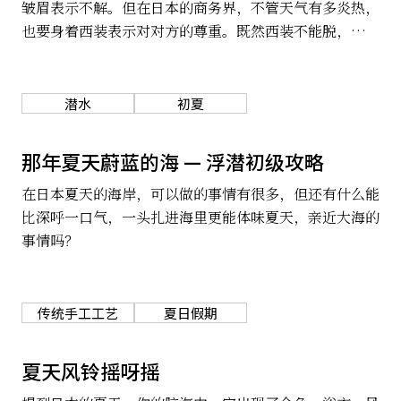
皱眉表示不解。但在日本的商务界，不管天气有多炎热，
也要身着西装表示对对方的尊重。既然西装不能脱，西装
的制造商就在提升其清凉感上面做文章。好的夏季西装，
既吸汗又舒适，穿在身上有一种如沐春风般的享受。
潜水
初夏
那年夏天蔚蓝的海 — 浮潜初级攻略
在日本夏天的海岸，可以做的事情有很多，但还有什么能
比深呼一口气，一头扎进海里更能体味夏天，亲近大海的
事情吗？
传统手工工艺
夏日假期
夏天风铃摇呀摇