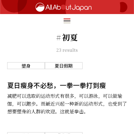
#
初夏
23
results
English
HOME
简体中文
塑身
夏日假期
旅行
繁體中文
美食
夏日瘦身不必愁，一拳一拳打到瘦
ภาษาไทย
文化
减肥可以选取的运动形式有很多，可以游泳，可以做瑜
한국어
伽，可以跑步。而最近兴起一种新的运动形式，也受到了
热点
想要塑身的人群的欢迎。这就是拳击。
日本語
生活