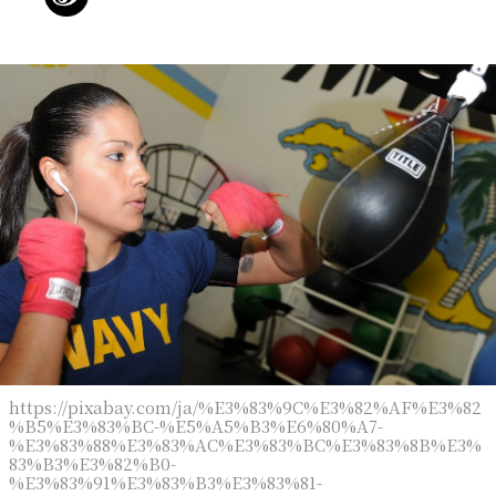
https://pixabay.com/ja/%E3%83%9C%E3%82%AF%E3%82
%B5%E3%83%BC-%E5%A5%B3%E6%80%A7-
%E3%83%88%E3%83%AC%E3%83%BC%E3%83%8B%E3%
83%B3%E3%82%B0-
%E3%83%91%E3%83%B3%E3%83%81-