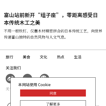
富山站前新开“组子座”，零距离感受日
本传统木工之美
不用一根铁钉、仅靠木材精密拼合的日本传统工艺，向世界
传递富山独特的自然风物与人文气息。
旅行
美食
文化
热点
生活
关注我们
本网站使用 Cookie
关于我们
网站政策
同意
了解更多
©AllAbout-Japan.com - All