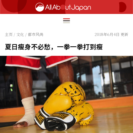
主页
/
文化
/
都市风尚
2018年6月4日 更新
夏日瘦身不必愁，一拳一拳打到瘦
English
HOME
简体中文
旅行
繁體中文
美食
ภาษาไทย
文化
한국어
热点
日本語
生活