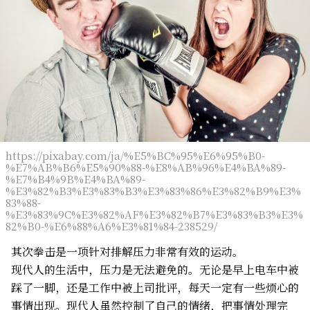
https://pixabay.com/ja/%E5%BC%95%E6%95%B0-
%E7%AB%B6%E5%90%88-%E8%AB%96%E4%BA%89-
%E7%B4%9B%E4%BA%89-
%E3%82%B3%E3%83%B3%E3%83%86%E3%82%B9%E3%
83%88-
%E3%83%9C%E3%82%AF%E3%82%B7%E3%83%B3%E3%
82%B0-%E6%88%A6%E3%81%84-238529/
其次拳击是一项针对排解压力非常有效的运动。
现代人的生活中，压力是无法避免的。无论是早上电车中被
踩了一脚，还是工作中被上司批评，每天一定有一些烦心的
事情出现。现代人虽然控制了自己的情绪，把事情处理完