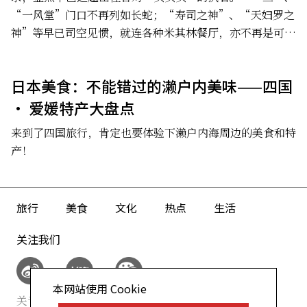
“一风堂”门口不再列如长蛇；“寿司之神”、“天妇罗之
神”等早已司空见惯，就连各种米其林餐厅，亦不再是可望
而不可及的存在。
日本美食：不能错过的濑户内美味——四国
· 爱媛特产大盘点
来到了四国旅行，肯定也要体验下濑户内海周边的美食和特
产！
旅行
美食
文化
热点
生活
关注我们
本网站使用 Cookie
关于我们
网站政策