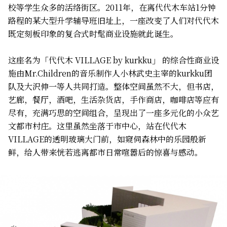
校等学生众多的活络街区。2011年，在离代代木车站1分钟
路程的某大型升学辅导班旧址上，一座改变了人们对代代木
既定刻板印象的复合式时髦商业设施就此诞生。
这座名为「代代木 VILLAGE by kurkku」 的综合性商业设
施由Mr.Children的音乐制作人小林武史主宰的kurkku团
队及大沢伸一等人共同打造。整体空间虽然不大，但书店，
艺廊，餐厅，酒吧，生活杂货店，手作商店，咖啡店等应有
尽有，充满巧思的空间组合，呈现出了一座多元化的小众艺
文都市村庄。这里虽然坐落于市中心，站在代代木
VILLAGE的透明玻璃大门前，如窥伺森林中的乐园般新
鲜，给人带来恍若逃离都市日常喧嚣后的惊喜与感动。