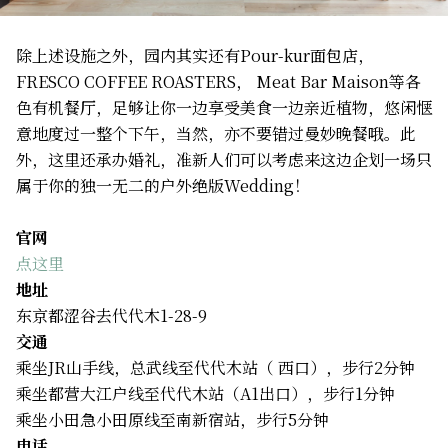
除上述设施之外，园内其实还有Pour-kur面包店，
FRESCO COFFEE ROASTERS， Meat Bar Maison等各
色有机餐厅，足够让你一边享受美食一边亲近植物，悠闲惬
意地度过一整个下午，当然，亦不要错过曼妙晚餐哦。此
外，这里还承办婚礼，准新人们可以考虑来这边企划一场只
属于你的独一无二的户外绝版Wedding！
官网
点这里
地址
东京都涩谷去代代木1-28-9
交通
乘坐JR山手线，总武线至代代木站（ 西口），步行2分钟
乘坐都营大江户线至代代木站（A1出口），步行1分钟
乘坐小田急小田原线至南新宿站，步行5分钟
电话