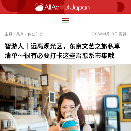
主页
/
美食
/
食在东京
2018年4月10日 更新
智游人｜远离观光区，东京文艺之旅私享
English
清单～很有必要打卡这些治愈系市集哦
HOME
简体中文
旅行
繁體中文
美食
ภาษาไทย
文化
한국어
热点
日本語
生活