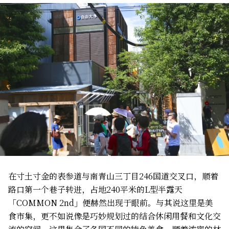
在寸土寸金的表参道与南青山三丁目246国道交叉口，顺着
路口第一个巷子转进，占地240平米的L型半露天
「COMMON 2nd」便赫然出现于眼前。与其说这里是美
食市集，更不如说像是巧妙规划过的结合休闲用餐和文化交