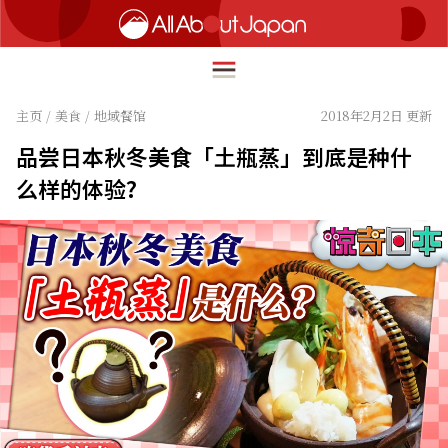
主页
/
美食
/
地域餐馆
2018年2月2日 更新
品尝日本秋冬美食「土瓶蒸」到底是种什
English
么样的体验?
HOME
简体中文
旅行
繁體中文
美食
ภาษาไทย
文化
한국어
热点
日本語
生活