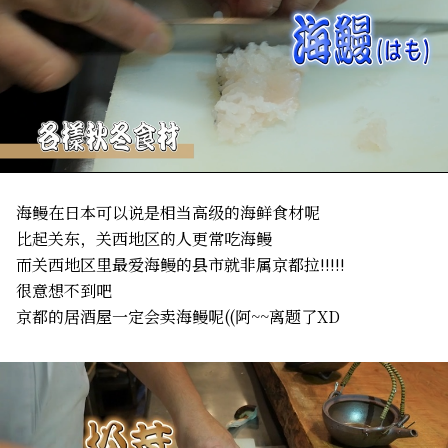
海鳗在日本可以说是相当高级的海鲜食材呢
比起关东，关西地区的人更常吃海鳗
而关西地区里最爱海鳗的县市就非属京都拉!!!!!
很意想不到吧
京都的居酒屋一定会卖海鳗呢((阿~~离题了XD