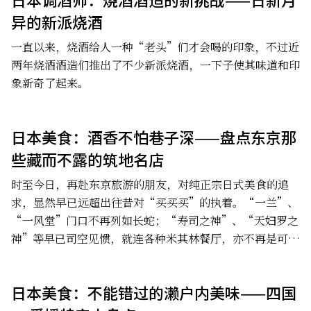
异的新派烧酒
一直以来，烧酒给人一种“老头”们才会喝的印象，不过近
两年烧酒酒造们推出了不少新派烧酒，一下子使其味道和印
象新奇了起来。
日本美食：酒香不怕巷子深——盘点东京那
些藏而不露的筑地名店
时至今日，再赴东京旅游的朋友，对纯正宗日式美食的追
求，显然早已远超出往昔对“买买买”的执着。“一兰”、
“一风堂”门口不再列如长蛇；“寿司之神”、“天妇罗之
神”等早已司空见惯，就连各种米其林餐厅，亦不再是可望
而不可及的存在。
日本美食：不能错过的濑户内美味——四国