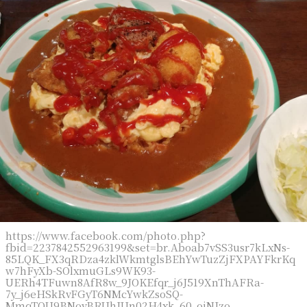
https://www.facebook.com/photo.php?
fbid=2237842552963199&set=br.Aboab7vSS3usr7kLxNs-
85LQK_FX3qRDza4zklWkmtglsBEhYwTuzZjFXPAYFkrKq
w7hFyXb-SOlxmuGLs9WK93-
UERh4TFuwn8AfR8w_9JOKEfqr_j6J519XnThAFRa-
7y_j6eHSkRvFGyT6NMcYwkZsoSQ-
MmqTQU9BNovBRUhJUn02H4xk_60_ojNJzo