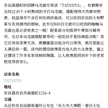
奈良高畑町的招牌乌龙面专卖店「TATSUTA」，有着弹牙
且经过20个小时熟成的手打乌龙面，搭配使用天然素材熬
煮，低温保存不含任何杂质的高汤，可以吃到奈良的大和野
菜与炙烧猪肉的原味。此外仅800日元就可以吃到的咖喱乌
龙面也是必尝美食之一哦！配菜部分则推荐牛蒡饭与鲭寿
司，在日本乌龙面搭配着寿司一起吃似乎是经典组合呢！其
它还有抹茶寒天冻、黑糖蜜甜点组合可以享用，绝对是能让
人满足的一餐。店内的摆设就像是当地人的大众食堂，墙上
还摆设了许多名家烧制的陶器，让人就像是回到乡下的老家
般觉得很安心。
店家名称
TATSUYA
地址
奈良县奈良市高畑町1216-4
交通
从近铁奈良站搭乘循环公车至「东大寺大佛殿・春日大社