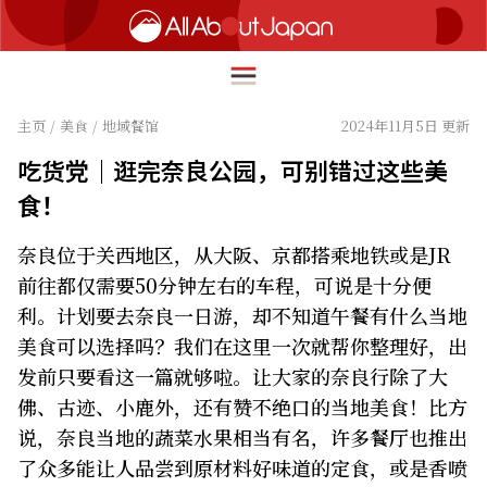
主页
/
美食
/
地域餐馆
2024年11月5日 更新
吃货党｜逛完奈良公园，可别错过这些美
English
食！
HOME
简体中文
奈良位于关西地区，从大阪、京都搭乘地铁或是JR
旅行
繁體中文
前往都仅需要50分钟左右的车程，可说是十分便
美食
利。计划要去奈良一日游，却不知道午餐有什么当地
ภาษาไทย
美食可以选择吗？我们在这里一次就帮你整理好，出
文化
한국어
发前只要看这一篇就够啦。让大家的奈良行除了大
热点
佛、古迹、小鹿外，还有赞不绝口的当地美食！比方
日本語
生活
说，奈良当地的蔬菜水果相当有名，许多餐厅也推出
了众多能让人品尝到原材料好味道的定食，或是香喷