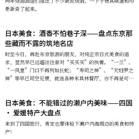
两年烧酒酒造们推出了不少新派烧酒，一下子使其味道和印
象新奇了起来。
日本美食：酒香不怕巷子深——盘点东京那
些藏而不露的筑地名店
时至今日，再赴东京旅游的朋友，对纯正宗日式美食的追
求，显然早已远超出往昔对“买买买”的执着。“一兰”、
“一风堂”门口不再列如长蛇；“寿司之神”、“天妇罗之
神”等早已司空见惯，就连各种米其林餐厅，亦不再是可望
而不可及的存在。
日本美食：不能错过的濑户内美味——四国
· 爱媛特产大盘点
来到了四国旅行，肯定也要体验下濑户内海周边的美食和特
产！