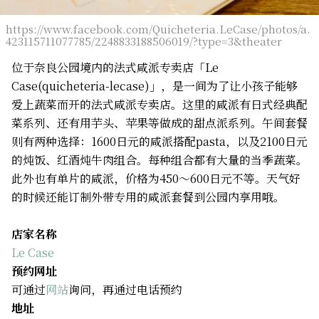
https://www.facebook.com/Quicheteria.LeCase/photos/a.
423115711077785/2248833188506019/?type=3&theater
位于奈良公园境内的法式咸派专卖店「Le
Case(quicheteria-lecase)」，是一间为了让小孩子能够
爱上蔬菜而开的法式咸派专卖店。这里的咸派有日式经典配
菜系列、还有用芋头、苹果等做成的甜点派系列。午间套餐
则有两种选择：1600日元的咸派搭配pasta，以及2100日元
的炖饭、红酒炖牛肉组合。每种组合都有大量的当季蔬菜。
此外也有单片的咸派，价格为450～600日元不等。天气好
的时候还能订制外带专用的咸派套餐到公园内享用哦。
店家名称
Le Case
预约网址
可通过
网站
询问，再通过电话预约
地址