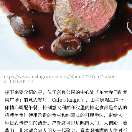
https://www.instagram.com/p/BbdeZ2kBY_r/?taken-
at=1026342714
接下来要介绍的是，位于奈良公园的中心处「东大寺门前梦
风广场」的意式餐厅「Cafe i-lunga 」，由主厨堀江纯一
郎精心调配午餐，特制意大利面和汉堡肉排定食都是当店的
招牌美食！使用珍贵的食材和纯意式的料理手法，带给人一
种日式传统里的清新。户外席可以远眺南大门、大佛殿、若
草山，非常适合家人朋友一起聚会。喜欢喝啤酒的人绝对不