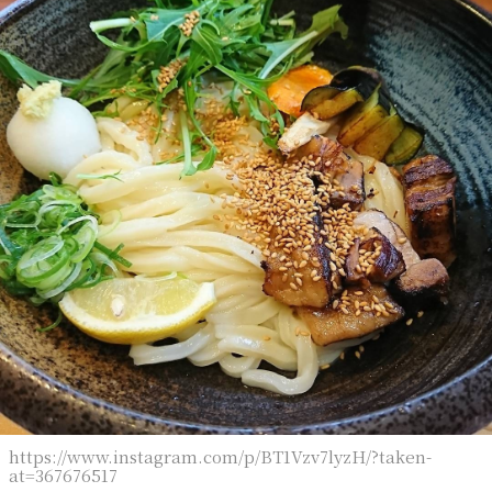
https://www.instagram.com/p/BT1Vzv7lyzH/?taken-
at=367676517