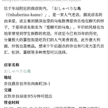
位于车站附近的商店街内，「おしゃべりな亀
（Oshaberina-kame）」，是一家人气老店。据说店名的
由来是，店主看到猿泽池里的乌龟群像是快乐地在聊天的样
子，于是将店名取名为「爱聊天的乌龟」。平价的风格在当
地非常受到学生族群的欢迎。开店至今已有35年的历史，
分量极大的蛋包饭是吃货们的人气美食首选，此外意大利
面、炒饭也是绝品。想来个午后甜点的你也有巧克力圣代百
汇、松饼、蛋糕等多种类型可以选择。
店家名称
おしゃべりな亀
地址
奈良县奈良市东向南町28-1
交通
近铁奈良站徒步5分钟可抵达
营业时间