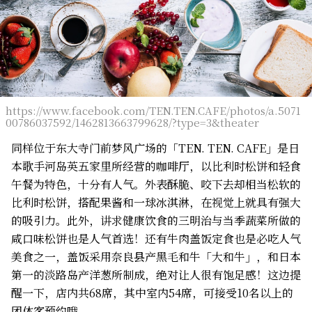
https://www.facebook.com/TEN.TEN.CAFE/photos/a.5071
00786037592/1462813663799628/?type=3&theater
同样位于东大寺门前梦风广场的「TEN. TEN. CAFE」是日
本歌手河岛英五家里所经营的咖啡厅，以比利时松饼和轻食
午餐为特色，十分有人气。外表酥脆、咬下去却相当松软的
比利时松饼，搭配果酱和一球冰淇淋，在视觉上就具有强大
的吸引力。此外，讲求健康饮食的三明治与当季蔬菜所做的
咸口味松饼也是人气首选！还有牛肉盖饭定食也是必吃人气
美食之一，盖饭采用奈良县产黑毛和牛「大和牛」，和日本
第一的淡路岛产洋葱所制成，绝对让人很有饱足感！这边提
醒一下，店内共68席，其中室内54席，可接受10名以上的
团体客预约哦。