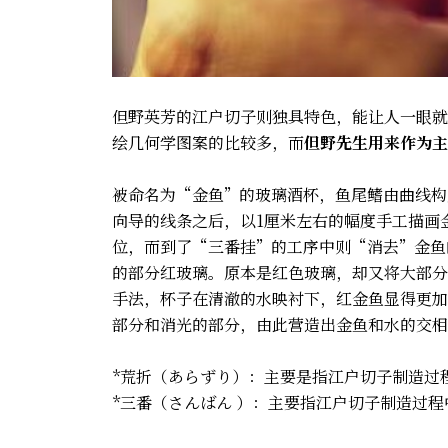
但野英芳的江户切子则独具特色，能让人一眼就
绘几何学图案的比较多，而
但野先生用来作为主
被命名为“金鱼”的玻璃酒杯，鱼尾鳍由曲线构
向导的线条之后，以1厘米左右的幅度手工描画
位，而到了“三番挂”的工序中则“消去”金鱼
的部分红玻璃。原本是红色玻璃，却又将大部分
手法，杯子在清澈的水映衬下，红金鱼显得更加
部分和消光的部分，由此营造出金鱼和水的交相
*荒折（あらずり）：主要是指江户切子制造过
*三番（さんばん ）：主要指江户切子制造过