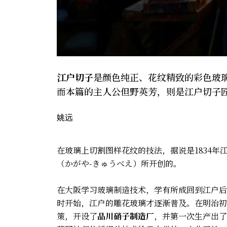
江户切子
是颜色纯正、花纹精致的彩色玻
而本篇的主人公但野英芳，则是江户切子
姚远
在玻璃上切割图样花纹的技法，据说是1834
（かがや-きゅうべえ）所开创的。
在大阪学习玻璃制造技术，学有所成回到江户后
时开始，江户的雕花玻璃才逐渐普及。在明治初
策，开设了
品川硝子制造厂
，并第一次生产出了