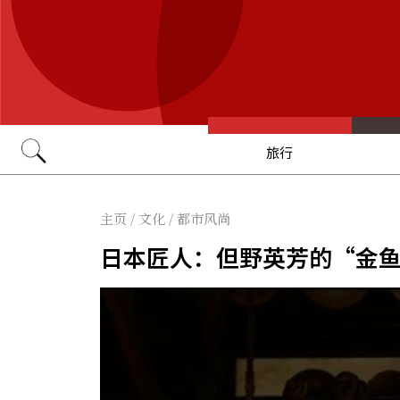
旅行
Go
主页
/
文化
/
都市风尚
日本匠人：但野英芳的“金