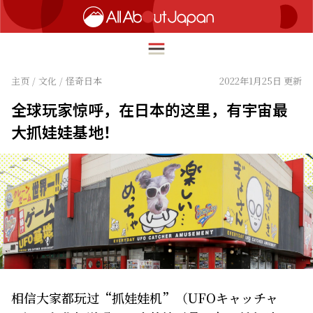
主页
/
文化
/
怪奇日本
2022年1月25日 更新
全球玩家惊呼，在日本的这里，有宇宙最
English
大抓娃娃基地！
HOME
简体中文
旅行
繁體中文
美食
ภาษาไทย
文化
한국어
热点
日本語
生活
相信大家都玩过“抓娃娃机”（UFOキャッチャ