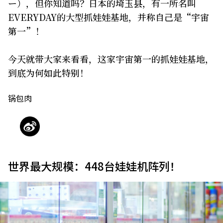
ー），但你知道吗？日本的埼玉县，有一所名叫
EVERYDAY的大型抓娃娃基地，并称自己是“宇宙
关于我们
网站政策
第一”！
今天就带大家来看看，这家宇宙第一的抓娃娃基地，
到底为何如此特别！
锅包肉
世界最大规模：448台娃娃机阵列！