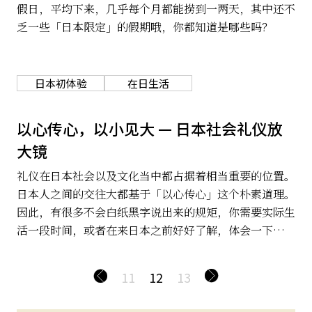
假日，平均下来，几乎每个月都能捞到一两天，其中还不
乏一些「日本限定」的假期哦，你都知道是哪些吗？
日本初体验
在日生活
以心传心，以小见大 — 日本社会礼仪放
大镜
礼仪在日本社会以及文化当中都占据着相当重要的位置。
日本人之间的交往大都基于「以心传心」这个朴素道理。
因此，有很多不会白纸黑字说出来的规矩，你需要实际生
活一段时间，或者在来日本之前好好了解，体会一下。日
本人由于从少就受着这种教育，对本国独特的礼仪自然不
陌生，但身为外国人的我们，就要敏感地察言观色，好好
11
12
13
学习了，不制造尴尬场面，做好入乡随俗。