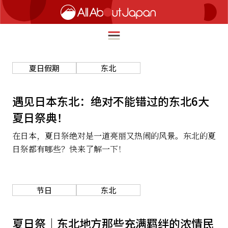
夏日假期
东北
English
HOME
遇见日本东北：绝对不能错过的东北6大
简体中文
夏日祭典！
旅行
繁體中文
在日本，夏日祭绝对是一道亮丽又热闹的风景。东北的夏
美食
日祭都有哪些？快来了解一下！
ภาษาไทย
文化
한국어
热点
节日
东北
日本語
生活
夏日祭｜东北地方那些充满羁绊的浓情民