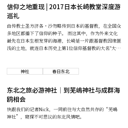
信仰之地重现 | 2017日本长崎教堂深度游
巡礼
由传教士圣方济各・沙勿略传到日本的基督教，在全国众
多地区都播下了信仰的种子。 而这其中，作为外来文化
最先在日本生根发芽的海港，长崎是一片跟基督教因缘匪
浅的土地，就连日本历史上第1位信仰基督教的大名"大村
纯忠"也诞生于此。此外，长崎还有许多自战国时代以来
曾承受过基督教禁教令等苦难的教堂，每天都会吸引来许
多信徒前来膜拜。 长崎的历史背景与建筑之美都备受关
神社
春日东北
注、我们这就从位列世界遗产候补名单的代表性教堂中精
挑细选，展开精彩巡游吧。
东北之旅必游神社｜到芜嶋神社与成群海
鸥相会
快跟我们的记者Nick，一同前往与大自然共存的“芜嶋
神社”，窥探不可思议的东北风情吧。