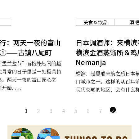
美食 & 饮品
酒吧
行：两天一夜的富山
日本调酒师：来横滨
①——古镇八尾町
横滨金酒蒸馏所＆鸡
Nemanja
“盂兰盆节”而格外热闹的越
在寻常的日子里是一处极具特
横滨，是黑船来航之后日本
镇。两天一夜的富山匠心之
口城市之一。这样的从百年
始......
现代交融的地区，会有什么
1
2
3
4
5
6
7