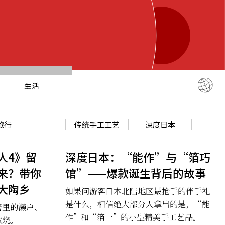
生活
English
简体中文
旅行
传统手工工艺
深度日本
繁體中文
ภาษาไทย
人4》留
深度日本：“能作”与“箔巧
한국어
来？带你
馆”——爆款诞生背后的故事
日本語
大陶乡
如果问游客日本北陆地区最抢手的伴手礼
是什么，相信绝大部分人拿出的是，“能
窑里的濑户、
作”和“箔一”的小型精美手工艺品。
浓烧。