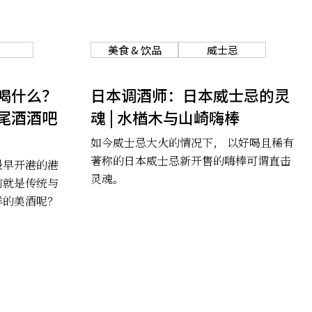
美食 & 饮品
威士忌
喝什么？
日本调酒师：日本威士忌的灵
尾酒酒吧
魂 | 水楢木与山崎嗨棒
如今威士忌大火的情况下， 以好喝且稀有
著称的日本威士忌新开售的嗨棒可谓直击
最早开港的港
灵魂。
前就是传统与
样的美酒呢？