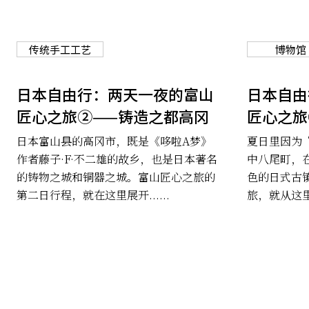
传统手工工艺
博物馆
日本自由行：两天一夜的富山
日本自由
匠心之旅②——铸造之都高冈
匠心之旅
日本富山县的高冈市，既是《哆啦A梦》
夏日里因为
作者藤子·F·不二雄的故乡，也是日本著名
中八尾町，
的铸物之城和铜器之城。富山匠心之旅的
色的日式古
第二日行程，就在这里展开......
旅，就从这里开