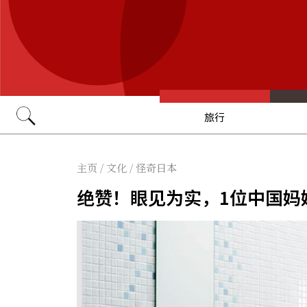
旅行
Go
主页
/
文化
/
怪奇日本
绝赞！眼见为实，1位中国妈