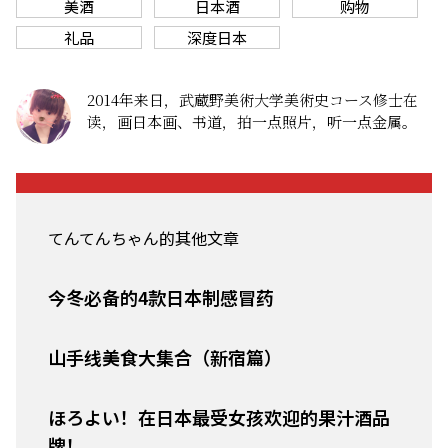
美酒
日本酒
购物
礼品
深度日本
2014年来日，武蔵野美術大学美術史コース修士在
读，画日本画、书道，拍一点照片，听一点金属。
てんてんちゃん的其他文章
今冬必备的4款日本制感冒药
山手线美食大集合（新宿篇）
ほろよい！在日本最受女孩欢迎的果汁酒品
牌！