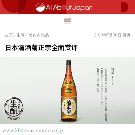
主页
/
生活
/
美食 & 饮品
2019年7月30日 更新
日本清酒菊正宗全面赏评
English
HOME
简体中文
旅行
繁體中文
美食
ภาษาไทย
文化
한국어
热点
日本語
生活
www.kikumasamune.co.jp