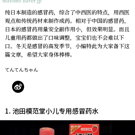
matome.naver.jp
关于我们
网站政策
纯日本制造的感冒药，综合了中西医的特点，用西医
观点和传统药材来制作成药。相对于中国的感冒药，
日本的感冒药用量安全副作用小，但效果明显。而且
儿童用药都做出了口味调整，宝宝们也不会难以下
口。冬天是感冒的高发季节，小编特此为大家备下这
篇文章，希望大家身体棒棒。
てんてんちゃん
1. 池田模范堂小儿专用感冒药水