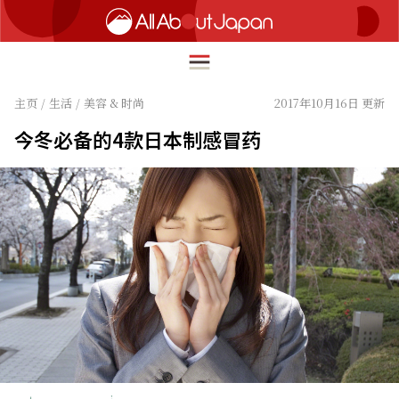
主页
/
生活
/
美容 & 时尚
2017年10月16日 更新
今冬必备的4款日本制感冒药
English
HOME
简体中文
旅行
繁體中文
美食
ภาษาไทย
文化
한국어
热点
日本語
生活