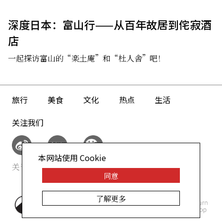
深度日本：富山行——从百年故居到侘寂酒
店
一起探访富山的“楽土庵”和“杜人舎”吧！
旅行
美食
文化
热点
生活
关注我们
本网站使用 Cookie
关于我们
网站政策
同意
了解更多
©AllAbout-Japan.com - All
rights reserved.