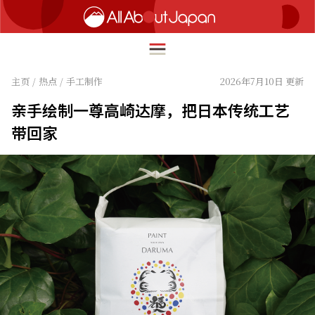
主页
/
热点
/
手工制作
2026年7月10日 更新
亲手绘制一尊高崎达摩，把日本传统工艺
English
带回家
HOME
简体中文
旅行
繁體中文
美食
ภาษาไทย
文化
한국어
热点
日本語
生活