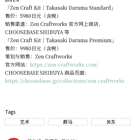
「Zen Craft Kit｜Takasaki Daruma Standard」
售价：5980日元（含税）
销售渠道：Zen Craftworks 官方网上商店、
CHOOSEBASE SHIBUYA 等
「Zen Craft Kit｜Takasaki Daruma Premium」
售价：9980日元（含税）
策划与销售：Zen Craftworks
官方网站：
https://zen-craftworks.com/
CHOOSEBASE SHIBUYA 商品页面：
https://choosebase.jp/collections/zen-craftworks
Tags
艺术
群马
关东