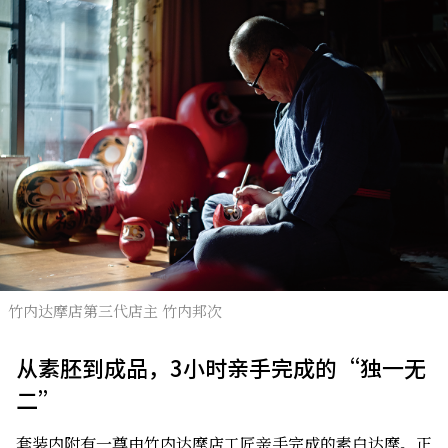
竹内达摩店第三代店主 竹内邦次
从素胚到成品，3小时亲手完成的“独一无
二”
套装内附有一尊由竹内达摩店工匠亲手完成的素白达摩。正