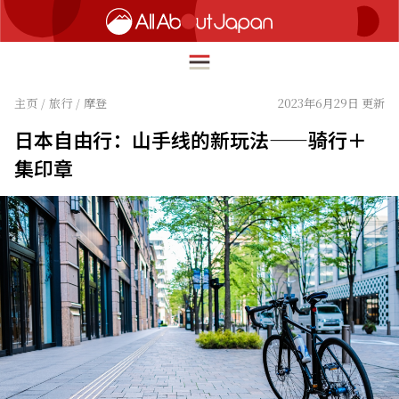
主页
/
旅行
/
摩登
2023年6月29日 更新
日本自由行：山手线的新玩法——骑行＋
English
集印章
HOME
简体中文
旅行
繁體中文
美食
ภาษาไทย
文化
한국어
热点
日本語
生活