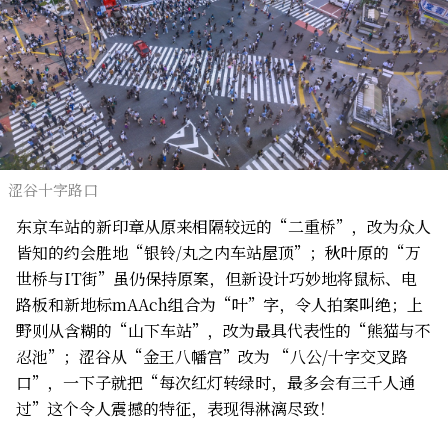
涩谷十字路口
东京车站的新印章从原来相隔较远的“二重桥”，改为众人
皆知的约会胜地“银铃/丸之内车站屋顶”；秋叶原的“万
世桥与IT街”虽仍保持原案，但新设计巧妙地将鼠标、电
路板和新地标mAAch组合为“叶”字，令人拍案叫绝；上
野则从含糊的“山下车站”，改为最具代表性的“熊猫与不
忍池”；涩谷从“金王八幡宫”改为 “八公/十字交叉路
口”，一下子就把“每次红灯转绿时，最多会有三千人通
过”这个令人震撼的特征，表现得淋漓尽致！