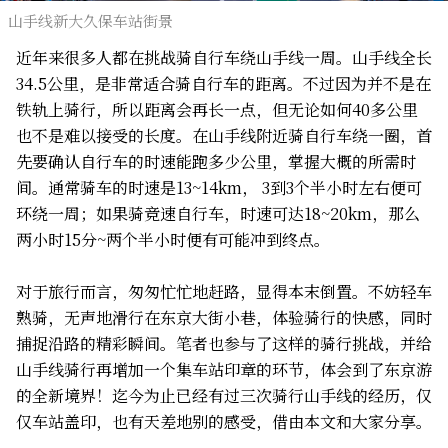
山手线新大久保车站街景
近年来很多人都在挑战骑自行车绕山手线一周。山手线全长
34.5公里，是非常适合骑自行车的距离。不过因为并不是在
铁轨上骑行，所以距离会再长一点，但无论如何40多公里
也不是难以接受的长度。在山手线附近骑自行车绕一圈，首
先要确认自行车的时速能跑多少公里，掌握大概的所需时
间。通常骑车的时速是13~14km， 3到3个半小时左右便可
环绕一周；如果骑竞速自行车，时速可达18~20km，那么
两小时15分~两个半小时便有可能冲到终点。
对于旅行而言，匆匆忙忙地赶路，显得本末倒置。不妨轻车
熟骑，无声地滑行在东京大街小巷，体验骑行的快感，同时
捕捉沿路的精彩瞬间。笔者也参与了这样的骑行挑战，并给
山手线骑行再增加一个集车站印章的环节，体会到了东京游
的全新境界！迄今为止已经有过三次骑行山手线的经历，仅
仅车站盖印，也有天差地别的感受，借由本文和大家分享。