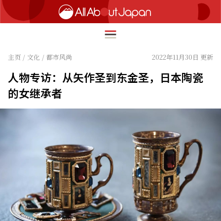
主页
/
文化
/
都市风尚
2022年11月30日 更新
人物专访：从矢作圣到东金圣，日本陶瓷
English
的女继承者
HOME
简体中文
旅行
繁體中文
美食
ภาษาไทย
文化
한국어
热点
日本語
生活