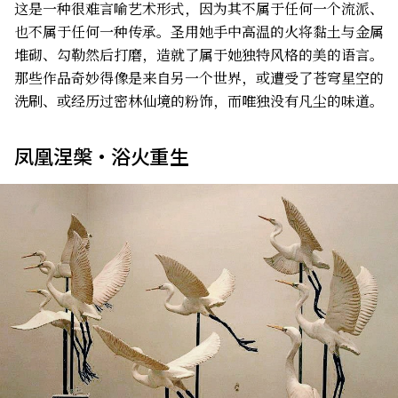
这是一种很难言喻艺术形式，因为其不属于任何一个流派、
也不属于任何一种传承。圣用她手中高温的火将黏土与金属
堆砌、勾勒然后打磨，造就了属于她独特风格的美的语言。
那些作品奇妙得像是来自另一个世界，或遭受了苍穹星空的
洗刷、或经历过密林仙境的粉饰，而唯独没有凡尘的味道。
凤凰涅槃・浴火重生