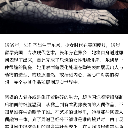
1989年，矢作圣出生于东京，少女时代在英国度过，19岁
留学美国，专攻现代艺术。长年身在异乡，她将自身通过雕
刻表现了出来，自此完成了乐烧的女性形象系列。
乐烧
是一
种很脆的陶瓷，她用表面龟裂化处理在陶瓷表面展现出人与
动物的造型，或还原自然、或揣测内心，圣心中对美的构
想，完全被其作品延展到现实世界中。
陶瓷的人偶亦或是象征着破碎的生命，却也闪烁着精细烧制
后釉面的细腻温润，从黏土到有着犹豫表情的人偶作品，不
知是谁将生命赋予了谁。在艺术的世界里，她与那些陶瓷人
偶融为一体，到了周遭已经分不清谁是谁的境界时，由于现
实世界中经济危机的爆发等社会变化，在大洋彼岸崭露头角