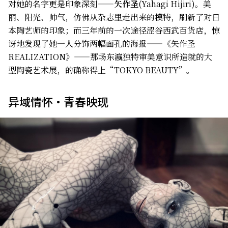
对她的名字更是印象深刻——
矢作圣
(Yahagi Hijiri)。美
丽、阳光、帅气，仿佛从杂志里走出来的模特，刷新了对日
本陶艺师的印象；而三年前的一次途径涩谷西武百货店，惊
讶地发现了她一人分饰两幅面孔的海报——《矢作圣
REALIZATION》——那场东瀛独特审美意识所造就的大
型陶瓷艺术展，的确称得上“TOKYO BEAUTY”。
异域情怀・青春映现