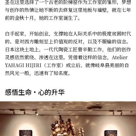
圣在这里选择了一个古老的阶梯窑作为工作室的雏形，梦想
与创作的热情让她不断的去修复这里地板与墙壁，就在七年
前的金秋十月，她的工作室诞生了。
白手起家，开始创业，支撑她在人际关系中的极度贫困时代
的、是对西方雕刻至上价值观的反对，以及不服输的信念。
日本这块土地上，一代代陶瓷工匠曾辛勤工作，他们的创作
灵感依然萦绕、渗透在这里。凭借着这样的信念，Atelier
YAHAGI HIJIRI（工作室）成立后，就像岐阜县美丽的自
然风光一般，迅速有了知名度。
感悟生命・心的升华