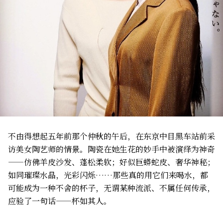
不由得想起五年前那个仲秋的午后，在东京中目黑车站前采
访美女陶艺师的情景。陶瓷在她生花的妙手中被演绎为神奇
——仿佛羊皮沙发、蓬松柔软；好似巨蟒蛇皮、奢华神秘；
如同璀璨水晶，光彩闪烁……那些真的用它们来喝水，都
可能成为一种不舍的杯子，无谓某种流派、不属任何传承，
应验了一句话——杯如其人。