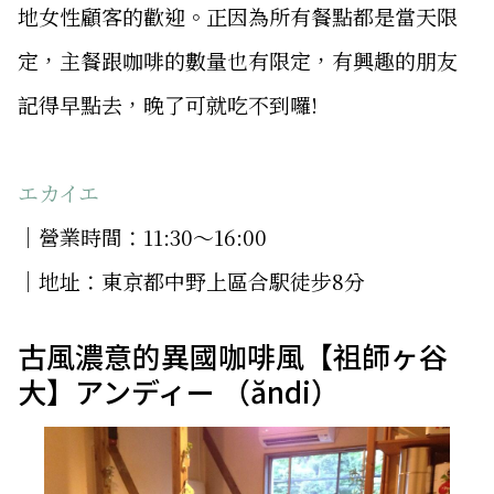
地女性顧客的歡迎。正因為所有餐點都是當天限
定，主餐跟咖啡的數量也有限定，有興趣的朋友
記得早點去，晚了可就吃不到囉!
エカイエ
│營業時間：11:30～16:00
│地址：東京都中野上區合駅徒步8分
古風濃意的異國咖啡風【祖師ヶ谷
大】アンディー （ăndi）