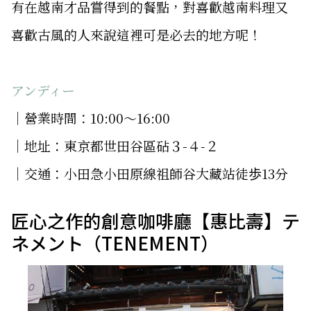
有在越南才品嘗得到的餐點，對喜歡越南料理又
喜歡古風的人來說這裡可是必去的地方呢！
アンディー
│營業時間：10:00～16:00
│地址：東京都世田谷區砧３-４-２
│交通：小田急小田原線祖師谷大藏站徒歩13分
匠心之作的創意咖啡廳【惠比壽】テ
ネメント（TENEMENT）