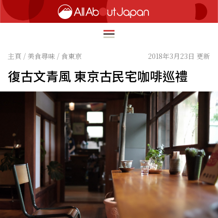
主頁
/
美食尋味
/
食東京
2018年3月23日 更新
復古文青風 東京古民宅咖啡巡禮
English
HOME
简体中文
深度旅遊
繁體中文
美食尋味
ภาษาไทย
流行文化
한국어
創新趨勢
日本語
在地故事