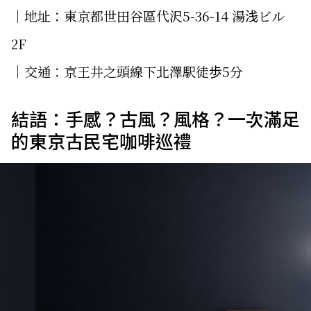
│地址：東京都世田谷區代沢5-36-14 湯浅ビル
2F
│交通：京王井之頭線下北澤駅徒歩5分
結語：手感？古風？風格？一次滿足
的東京古民宅咖啡巡禮