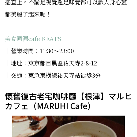
搖直上。不論是視覺還是味覺都可以讓人身心靈
都美麗了起來呢！
美食同源cafe KEATS
│營業時間：11:30～23:00
│地址：東京都目黒區祐天寺2-8-12
│交通：東急東横線祐天寺站徒歩3分
懷舊復古老宅咖啡廳【根津】マルヒ
カフェ（MARUHI Cafe）