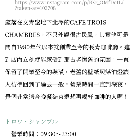
https://www.instagram.com/p/BXr_OMfDetL/
?taken-at=103708
座落在文青聖地下北澤的CAFE TROIS
CHAMBRES，不只外觀很古民風，其實他可是
間自1980年代以來就創業至今的長青咖啡廳。進
到店內立刻就能感受到那古老懷舊的氛圍，一直
保留了開業至今的裝潢，老舊的壁紙與煤油燈讓
人彷彿回到了過去一般。營業時間一直到深夜，
是個非常適合晚餐結束還想再喝杯咖啡的人喔！
トロワ・シャンブル
│營業時間：09:30～23:00