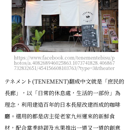
https://www.facebook.com/tenementebisu/p
hotos/a.408268946025863.1073741828.406867
732832651/454156608103763/?type=3&theater
テネメント(TENEMENT)翻成中文就是「庶民的
長廊」，以「日常的休息處，生活的一部份」為
理念，利用建造百年的日本長屋改建而成的咖啡
廳。選用的都是店主從老家九州運來的新鮮食
材，配合當季時蔬及水果推出一道又一道的創意