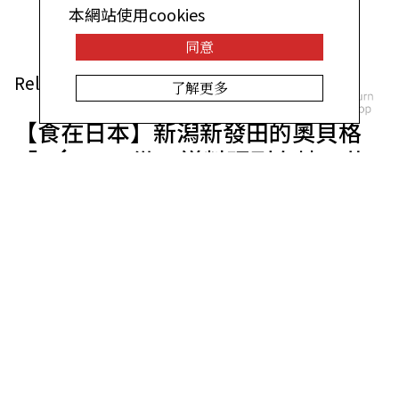
本網站使用cookies
同意
Related Articles
了解更多
【食在日本】新潟新發田的奧貝格
「Né」——從13道料理到在地工藝
的五感新體驗
旅遊的意義，每個人不盡相同。今年（2025年）夏
末，新潟縣的城下町「新發田市」迎接了第一家奧貝
格（Auberge）——「Né」。透過13道料理感受在
地工藝的五感新體驗。
大阪歷史遺址「難波宮跡」迎新生！
集結特色餐飲、商店及綠地的複合設