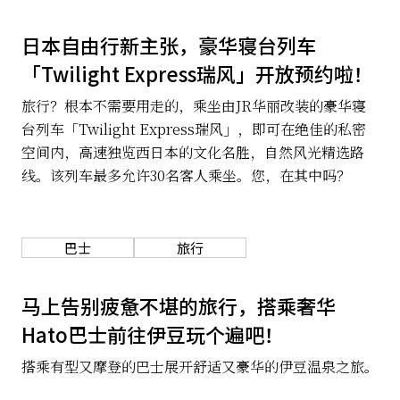
日本自由行新主张，豪华寝台列车
「Twilight Express瑞风」开放预约啦！
旅行？根本不需要用走的，乘坐由JR华丽改装的豪华寝
台列车「Twilight Express瑞风」，即可在绝佳的私密
空间内，高速独览西日本的文化名胜，自然风光精选路
线。该列车最多允许30名客人乘坐。您，在其中吗？
巴士
旅行
马上告别疲惫不堪的旅行，搭乘奢华
Hato巴士前往伊豆玩个遍吧！
搭乘有型又摩登的巴士展开舒适又豪华的伊豆温泉之旅。