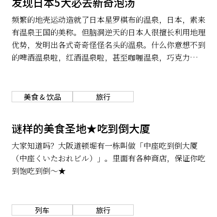
发现日本5大必去新奇泡汤
频繁的地壳运动造就了日本星罗棋布的温泉，日本，素来
有温泉王国的美称。但脑洞逆天的日本人很擅长利用地理
优势，发明出各式奇奇怪怪名头的温泉。什么你意想不到
的啤酒温泉啦，红酒温泉啦，甚至咖喱温泉，巧克力温
泉，拉面温泉，咖啡温泉等通通都在神奇的岛国出现了。
下面这5种新奇的泡汤选项，希望能把你的挑战欲紧急激
活。
美食 & 饮品
旅行
谜样的美食圣地★吃到倒大厦
大家知道吗？大阪道顿堀有一栋叫做「中座吃到倒大厦
（中座くいたおれビル）」。里面有各种商店，保证你吃
到饱吃到倒～★
列车
旅行