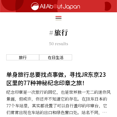
#
旅行
50
results
English
HOME
简体中文
旅行
在日生活
旅行
繁體中文
美食
单身旅行总要找点事做，寻找JR东京23
ภาษาไทย
区里的77种神秘纪念印章之旅！
文化
한국어
纪念印章是一次旅行的回忆，也是世界独一无二的迷你风
热点
景画，但或许，你还并不知道它的存在。在JR东日本的
日本語
生活
77个车站里，其实都设置了可以自行盖印的印章台，它
们常常出现在车站的出口和绿色窗口处。站名不同，印章