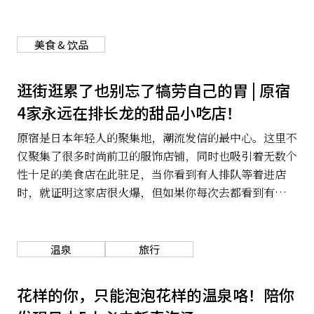
的图案设计也有所不同，图案里所展示的，都是当地最具
有代表性的元素。
关于我们
网站政策
美食 & 饮品
逛街逛累了也别忘了犒劳自己的胃 | 原宿
4家永远在排长龙的甜品小吃店！
原宿是日本年轻人的聚集地，潮流发信的最中心。这里不
仅聚集了很多时尚前卫的服饰店铺，同时也吸引着无数个
性十足的美食店在此驻足，当你看到有人排队等着进店
时，就证明这家店很火爆，但如果你每次去都看到有人在
排队的话，那就很有必要也尝尝咯。
温泉
旅行
花样的你，只能泡泡花样的温泉咯！陪你