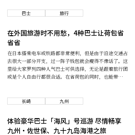
巴士
旅行
在外国旅游时不用愁，4种巴士让荷包省
省省
在日本搭乘电车或铁路都非常便利，但是由于沿途交通占
去很大一部分开支，过一阵子钱包就会瘦得不像话了。这
里给大家罗列四种人气巴士可供选择，无论是跟着旅行团
或是个人自由行都很合适。在省荷包的同时，也能带你迅
速直达日本中心。
长崎
九州
体验豪华巴士「海风」号巡游 尽情畅享
九州・佐世保、九十九岛海港之旅