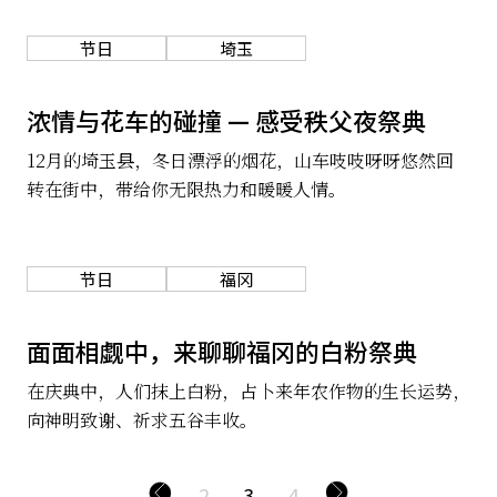
节日
埼玉
浓情与花车的碰撞 — 感受秩父夜祭典
12月的埼玉县，冬日漂浮的烟花，山车吱吱呀呀悠然回
转在街中，带给你无限热力和暖暖人情。
节日
福冈
面面相觑中，来聊聊福冈的白粉祭典
在庆典中，人们抹上白粉，占卜来年农作物的生长运势，
向神明致谢、祈求五谷丰收。
2
3
4