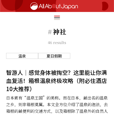
#
神社
46
results
English
HOME
简体中文
温泉
夏日假期
旅行
繁體中文
美食
智游人｜感觉身体被掏空？这里能让你满
ภาษาไทย
血复活！箱根温泉终极攻略（附必住酒店
文化
한국어
10大推荐）
热点
日本語
日本素有“温泉王国”的美称。而在日本，最出名的温泉
生活
之乡，则非箱根莫属。本文全方位介绍了温泉的泡法，去
箱根的最便利的交通方式，以及箱根除了温泉外的自然人