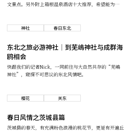
文景点。另外附上箱根温泉酒店十大推荐，希望能为计划
关于我们
网站政策
去箱根泡温泉的朋友提供参考。
神社
春日东北
东北之旅必游神社｜到芜嶋神社与成群海
鸥相会
快跟我们的记者Nick，一同前往与大自然共存的“芜嶋
神社”，窥探不可思议的东北风情吧。
樱花
关东
春日风情之茨城县篇
茨城县的春天，有充满粉色浪漫的桃花节，更是有开遍丘