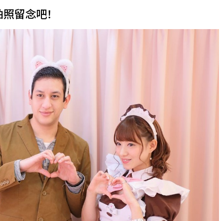
拍照留念吧！