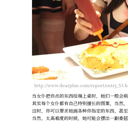
http://www.dearplus.com/report/entry_53.
当女仆把你点的东西给端上桌时，她们一般会萌
其实每个女仆都有自己特别擅长的图案，当然，
这时，你可以要求她画各种你指定的东西，甚至
当然，太高难度的时候，她可能会摆出一副委屈