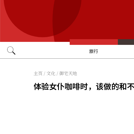
旅行
Go
主页
/
文化
/
御宅天地
体验女仆咖啡时，该做的和