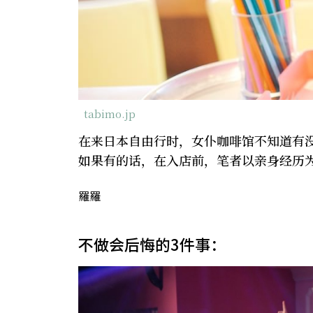
tabimo.jp
在来日本自由行时，女仆咖啡馆不知道有
如果有的话，在入店前，笔者以亲身经历
羅羅
不做会后悔的3件事：