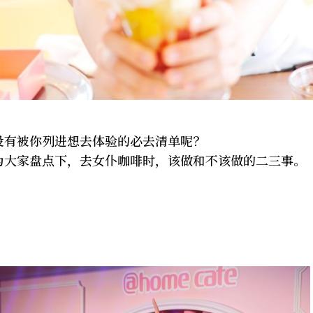
没有被你列进想去体验的必去清单呢？
为大家盘点下，去女仆咖啡时，该做和不该做的二三事。