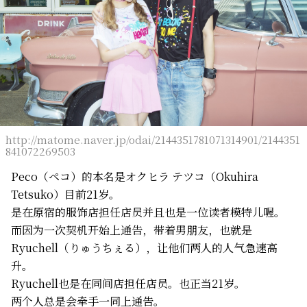
http://matome.naver.jp/odai/2144351781071314901/2144351
841072269503
Peco（ペコ）的本名是オクヒラ テツコ（Okuhira
Tetsuko）目前21岁。
是在原宿的服饰店担任店员并且也是一位读者模特儿喔。
而因为一次契机开始上通告，带着男朋友，也就是
Ryuchell（りゅうちぇる），让他们两人的人气急速高
升。
Ryuchell也是在同间店担任店员。也正当21岁。
两个人总是会牵手一同上通告。