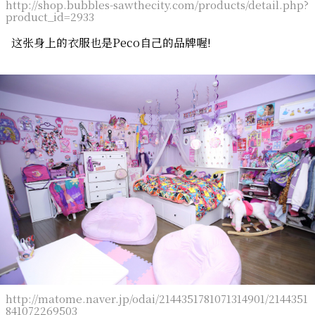
http://shop.bubbles-sawthecity.com/products/detail.php?
product_id=2933
这张身上的衣服也是Peco自己的品牌喔!
http://matome.naver.jp/odai/2144351781071314901/2144351
841072269503