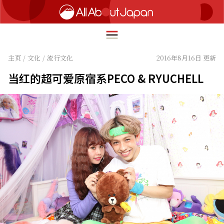
主页
/
文化
/
流行文化
2016年8月16日 更新
当红的超可爱原宿​​系PECO & RYUCHELL
English
HOME
简体中文
旅行
繁體中文
美食
ภาษาไทย
文化
한국어
热点
日本語
生活