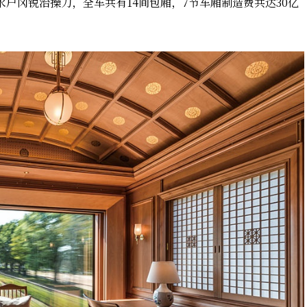
水户冈锐治操刀，全车共有14间包厢，7节车厢制造费共达30亿