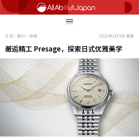
主页
/
旅行
/
传统
2026年2月9日 更新
邂逅精工 Presage，探索日式优雅美学
English
HOME
简体中文
旅行
繁體中文
美食
ภาษาไทย
文化
한국어
热点
日本語
生活