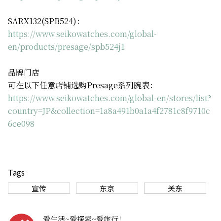
SARX132(SPB524)：
https://www.seikowatches.com/global-
en/products/presage/spb524j1
品牌门店
可在以下任意店铺选购Presage系列腕表：
https://www.seikowatches.com/global-en/stores/list?
country=JP&collection=1a8a491b0a1a4f2781c8f9710c
6ce098
Tags
宣传
东京
关东
爱生活~爱探索~爱旅行！