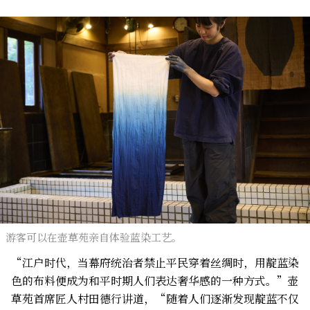
游客可以在壶草苑亲自体验蓝染工艺。
“江户时代，当幕府统治者禁止平民穿着丝绸时，用靛蓝染
色的布料便成为和平时期人们表达奢华感的一种方式。”壶
草苑首席匠人村田德行讲道，“随着人们逐渐发现靛蓝不仅