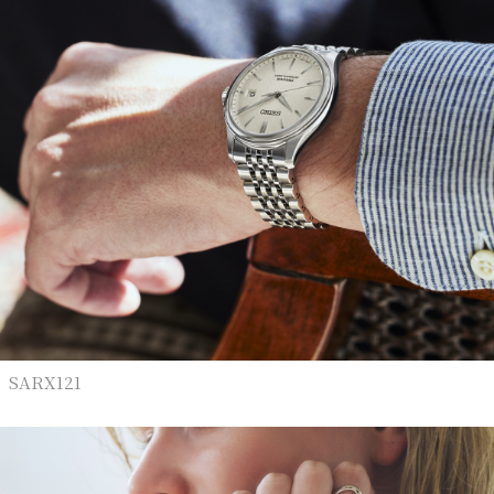
SARX121