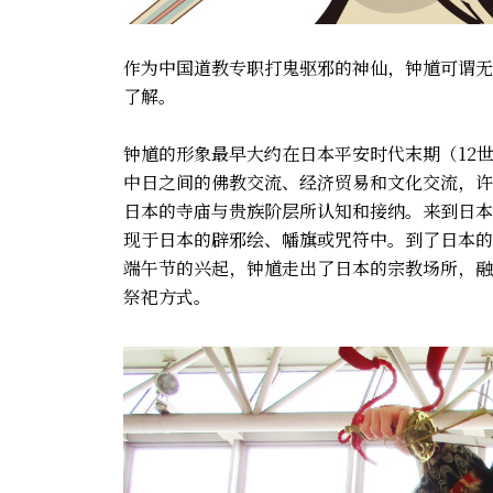
作为中国道教专职打鬼驱邪的神仙，钟馗可谓无
了解。
钟馗的形象最早大约在日本平安时代末期（12
中日之间的佛教交流、经济贸易和文化交流，许
日本的寺庙与贵族阶层所认知和接纳。来到日本
现于日本的辟邪绘、幡旗或咒符中。到了日本的室
端午节的兴起，钟馗走出了日本的宗教场所，融
祭祀方式。