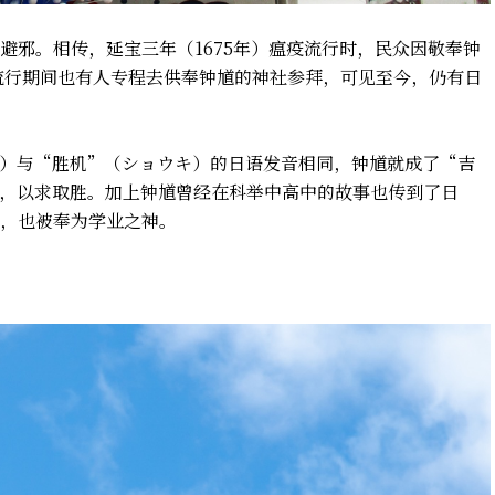
避邪。相传，延宝三年（1675年）瘟疫流行时，民众因敬奉钟
大流行期间也有人专程去供奉钟馗的神社参拜，可见至今，仍有日
）与“胜机”（ショウキ）的日语发音相同，钟馗就成了“吉
，以求取胜。加上钟馗曾经在科举中高中的故事也传到了日
，也被奉为学业之神。