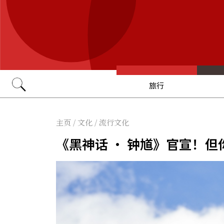
旅行
Go
主页
/
文化
/
流行文化
《黑神话 · 钟馗》官宣！