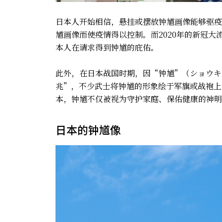
日本人开始相信，悬挂或摆放钟馗画像能够驱疫
馗画像而使疫情得以控制。而2020年的新冠
本人在请求得到钟馗的庇佑。
此外，在日本战国时期，因“钟馗”（ショウキ
兆”，不少武士将钟馗的形象绘于军旗或战袍上
本，钟馗不仅被视为守护家庭、保佑健康的神明
日本的钟馗像