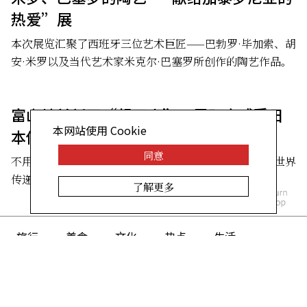
热爱”展
本次展览汇聚了西班牙三位艺术巨匠——巴勃罗·毕加索、胡
安·米罗以及当代艺术家米克尔·巴塞罗所创作的陶艺作品。
富山站前新开“组子座”，零距离感受日
本网站使用 Cookie
本传统木工之美
同意
不用一根铁钉、仅靠木材精密拼合的日本传统工艺，向世界
传递富山独特的自然风物与人文气息。
了解更多
旅行
美食
文化
热点
生活
关注我们