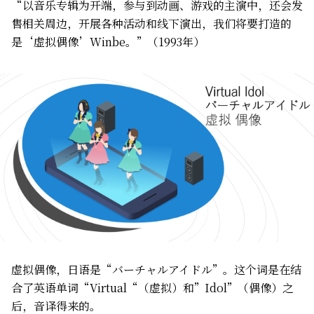
“以音乐专辑为开端，参与到动画、游戏的主演中，还会发
售相关周边，开展各种活动和线下演出，我们将要打造的
是‘虚拟偶像’Winbe。”（1993年）
虚拟偶像，日语是“バーチャルアイドル”。这个词是在结
合了英语单词“Virtual“（虚拟）和”Idol”（偶像）之
后，音译得来的。