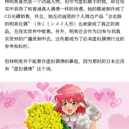
林明美虽然是一个动画人物，但作为虚拟歌手的她，却在现
实中获得了和普通真人偶像一样的待遇。她的歌被制作成了
CD光碟销售，并且，她在动画里的个人周边产品“会走路
的明美玩偶”（歩くミンメイ人形）也被做成了真正的商
品，在现实世界中贩售。另外，明美还会作为DJ参与到真
实世界的广播录制中去。这些都成为了后来虚拟偶像行业的
参考和标杆。
但林明美并不能算作虚拟偶像的鼻祖，因为那时的日本还没
有“虚拟偶像”这个词。