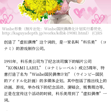
Winbe形象（照片出处：Winbe国民偶像化计划实行委员史，
http://kaguyadepth.jp/works/kdbk-19081.html） (C)RS
创造了“虚拟偶像”这个词的，是一家名叫“科乐美”（コ
ナミ）的游戏制作公司。
1993年，科乐美公司为了纪念该司旗下的唱片公司
“KONAMI LABEL”（コナミレーベル）成立5周年，特
意打造了名为“Winbe国民偶像计划”（ウインビー国民
的アイドル化計画）的多媒体企划。其中包括了推出线上的
动画、游戏，举办线下的纪念活动、演唱会，贩售周边等。
正是在宣传这个活动的时候，科乐美用到了“虚拟偶像”一
词。