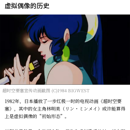
虚拟偶像的历史
超时空要塞宣传动画截图 (C)1984 BIGWEST
1982年，日本播放了一步红极一时的电视动画《超时空要
塞》，其中的女主角林明美（リン・ミンメイ）或许能算得
上是虚拟偶像的“初始形态”。