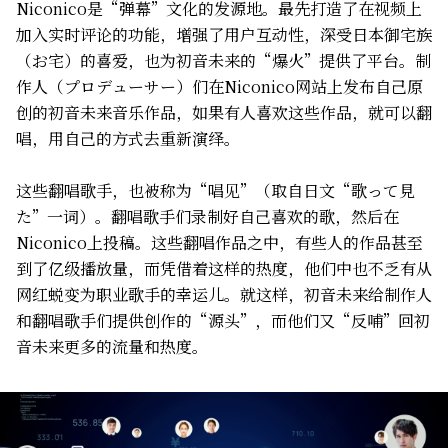
Niconico是“弹幕”文化的发源地。最先打造了在视频上
加入实时评论的功能，增强了用户互动性，深受日本御宅族
（お宅）的喜爱，也为初音未来的“爆火”提供了平台。制
作人（プロデューサー）们在Niconico网站上发布自己原
创的初音未来音乐作品，如果有人喜欢这些作品，就可以翻
唱，用自己的方式去重新演绎。
这些翻唱歌手，也被称为“唱见”（取自日文“歌って見
た”一词）。翻唱歌手们录制好自己喜欢的歌，然后在
Niconico上投稿。这些翻唱作品之中，有些人的作品甚至
到了亿级播放量，而凭借着这样的热度，他们中也不乏有从
网红蜕变为职业歌手的幸运儿。就这样，初音未来给制作人
和翻唱歌手们提供创作的“源头”，而他们又“反哺”回初
音未来更多的流量和热度。