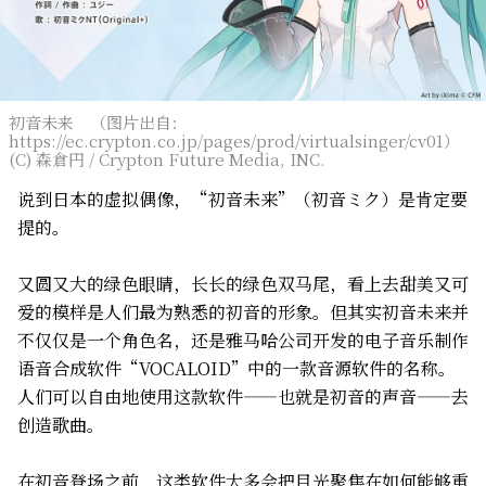
初音未来 （图片出自：
https://ec.crypton.co.jp/pages/prod/virtualsinger/cv01）
(C) 森倉円 / Crypton Future Media, INC.
说到日本的虚拟偶像，“初音未来”（初音ミク）是肯定要
提的。
又圆又大的绿色眼睛，长长的绿色双马尾，看上去甜美又可
爱的模样是人们最为熟悉的初音的形象。但其实初音未来并
不仅仅是一个角色名，还是雅马哈公司开发的电子音乐制作
语音合成软件“VOCALOID”中的一款音源软件的名称。
人们可以自由地使用这款软件——也就是初音的声音——去
创造歌曲。
在初音登场之前，这类软件大多会把目光聚焦在如何能够重