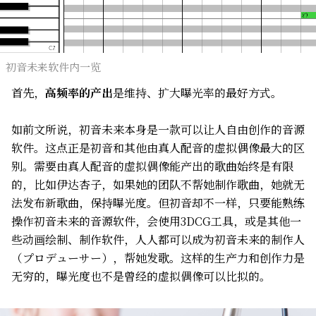
初音未来软件内一览
首先，
高频率的产出
是维持、扩大曝光率的最好方式。
如前文所说，初音未来本身是一款可以让人自由创作的音源
软件。这点正是初音和其他由真人配音的虚拟偶像最大的区
别。需要由真人配音的虚拟偶像能产出的歌曲始终是有限
的，比如伊达杏子，如果她的团队不帮她制作歌曲，她就无
法发布新歌曲，保持曝光度。但初音却不一样，只要能熟练
操作初音未来的音源软件，会使用3DCG工具，或是其他一
些动画绘制、制作软件，人人都可以成为初音未来的制作人
（プロデューサー），帮她发歌。这样的生产力和创作力是
无穷的，曝光度也不是曾经的虚拟偶像可以比拟的。