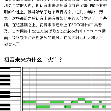
现更自然的人声，但初音未来则把重点放在了如何赋予其鲜
明的个性上。雅马哈给了这个声音名字、性别、年龄、形
象。这些都给之后初音未来有着如此高的人气奠定了一个基
础。在这基础之上，初音未来还乘上了3DCG制作工具普
及、日本网络上YouTube以及Niconico动画（ニコニコ動
画）等视频平台蓬勃发展的东风。在这天时地利人和之下，
初音火了。
初音未来为什么“火”？