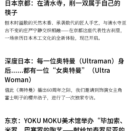
日本京都：在清水寺，削一双属于自己的
筷子
刨木时溢散的天然木香、承袭数代的匠人手艺，与清水寺亘
古不变的庄严宁静交织相融——在京都这座代表性古刹里，
一场亲历日本木工文化的全新体验，现已开启。
深度日本：每一位奥特曼（Ultraman）身
后......都有一位“女奥特曼”（Ultra
Woman）
值此《奥特曼》播出60周年之际，我们邀请到饰演女主角
富士明子的樱井浩子，进行了一次独家专访。
东京：YOKU MOKU美术馆举办“毕加索、
米罗、巴塞罗的陶艺——献给加泰罗尼亚的