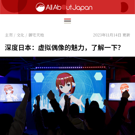
主页
/
文化
/
御宅天地
2023年11月14日 更新
深度日本：虚拟偶像的魅力，了解一下？
English
HOME
简体中文
旅行
繁體中文
美食
ภาษาไทย
文化
한국어
热点
日本語
生活