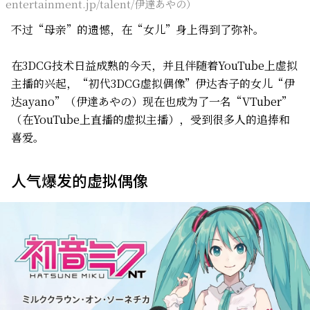
entertainment.jp/talent/伊達あやの）
不过“母亲”的遗憾，在“女儿”身上得到了弥补。
在3DCG技术日益成熟的今天，并且伴随着YouTube上虚拟
主播的兴起，“初代3DCG虚拟偶像”伊达杏子的女儿“伊
达ayano”（伊達あやの）现在也成为了一名“VTuber”
（在YouTube上直播的虚拟主播），受到很多人的追捧和
喜爱。
人气爆发的虚拟偶像