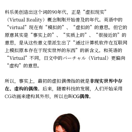
科乐美创造出这个词的90年代，正是“虚拟现实”
（Virtual Reality）概念刚刚开始普及的年代。英语中的
“virtual”现在有“模拟的”、“虚拟的”的意思。但它的
原意其实是“事实上的”、“实质上的”、“很接近的”的
意思，是从这些意义里派生出了“通过计算机软件在互联网
上模拟原本存在于现实世界的东西”的新含义。和英语的
“Virtual”不同，日文中的バーチャル（Virtual）更偏向
“虚构”的意思。
所以，事实上，最初的虚拟偶像指的就是
非现实世界中存
在、虚构的偶像
。后来，随着科技的发展，人们开始采用
CG动画来建构其外形，所以也叫
CG偶像
。