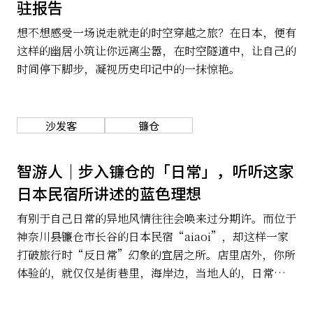
驻报告
想不想感受一场说走就走的时空穿越之旅？在日本，便有
这样的幽居小筑让你远离尘嚣，在时空隧道中，让自己的
时间停下脚步，凝视历史印记中的一抹惊艳。
沙发客
镰仓
智游人｜步入镰仓的「日常」，听听这家
日本民宿所讲述的蓝色理想
有别于自己日常的异地风情往往会唤来过分期许。而位于
神奈川县镰仓市长谷的日本民宿“aiaoi”，却这样一家
打破旅行时“反日常”幻象的宜居之所。店里店外，你所
体验的，就仅仅是街巷里，海岸边，当地人的，日常。从
JR镰仓站起，乘坐江之电只需5分钟，便能告别景区，来
到镰仓的日常。下了车，走走看看，然后住进aiaoi，歇