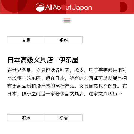
文具
银座
English
HOME
日本高级文具店 - 伊东屋
简体中文
在世界各地，文具包括各种笔，橡皮，尺子等等都是相对
旅行
繁體中文
比较便宜的东西。但在日本，所有的东西都可以发展出拥
美食
有更高品质和设计感的高端产品。文具当然也不例外。在
ภาษาไทย
日本，伊东屋就是一家奢侈品文具店。这家文具店历史悠
文化
久，1904年开业至今，已有112年的历史了。
한국어
热点
日本語
潜水
初夏
生活