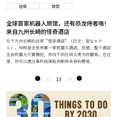
歇脚。日本民宿的好，或许全来自与日常。
住宿
旅馆
全球首家机器人旅馆，还有恐龙侍者咯！
来自九州长崎的怪奇酒店
位于九州长崎的这家“怪奇酒店”（日文：変なホテ
ル），号称是全世界第一家机器人酒店。没错，整个酒店
全由机器人代管操控，你找不到任何人类为你服务。在这
里，你可以透过高科技体验到前所未有的感受。
12
13
14