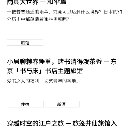
雨具大世界 — 和伞篇
一把普普通通的雨伞，究竟可以达到什么境界？日本的和
伞历史中都蕴藏着哪些奥秘呢？
旅馆
小居聊赖春睡重，赌书消得泼茶香 — 东
京「书与床」书店主题旅馆
爱书之人的福利，文艺青年的圣地。
住宿
新泻
穿越时空的江户之旅 — 旅笼井仙旅馆入