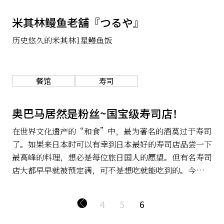
关于我们
网站政策
米其林鳗鱼老舖『つるや』
历史悠久的米其林1星鳗鱼饭
餐馆
寿司
奥巴马居然是粉丝~国宝级寿司店！
在世界文化遗产的“和食”中，最为著名的酒莫过于寿司
了。如果来日本时可以有幸到日本最好的寿司店品尝一下
最高峰的料理，想必是每位旅日国人的愿望。但有名寿司
店大都早早就被预定满，可不是想吃就能吃到的。今天，
我就带大家和奥巴马一起，虚拟体验下寿司之神的制作功
力吧！
4
5
6