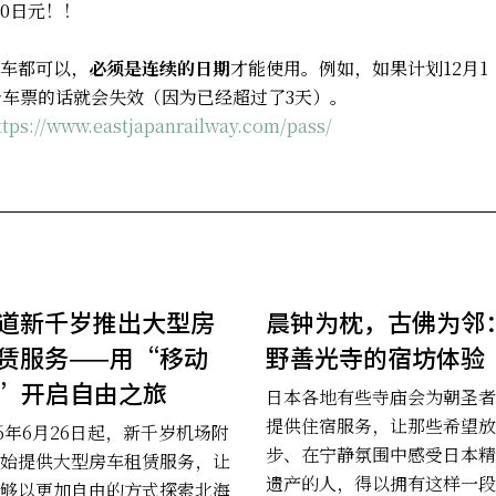
00日元！！
车都可以，
必须是连续的日期
才能使用。例如，如果计划12月1
个车票的话就会失效（因为已经超过了3天）。
ttps://www.eastjapanrailway.com/pass/
道新千岁推出大型房
晨钟为枕，古佛为邻
赁服务——用“移动
野善光寺的宿坊体验
”开启自由之旅
日本各地有些寺庙会为朝圣者
提供住宿服务，让那些希望放
26年6月26日起，新千岁机场附
步、在宁静氛围中感受日本精
始提供大型房车租赁服务，让
遗产的人，得以拥有这样一段
够以更加自由的方式探索北海