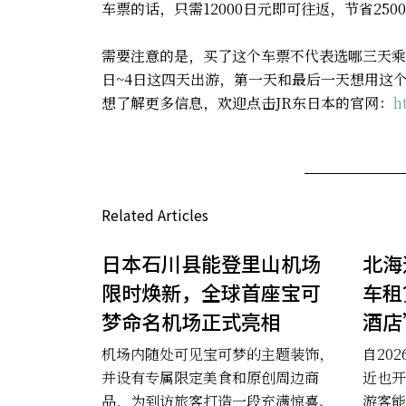
车票的话，只需12000日元即可往返，节省250
需要注意的是，买了这个车票不代表选哪三天乘
日~4日这四天出游，第一天和最后一天想用这
想了解更多信息，欢迎点击JR东日本的官网：
h
Related Articles
日本石川县能登里山机场
北海
限时焕新，全球首座宝可
车租
梦命名机场正式亮相
酒店
机场内随处可见宝可梦的主题装饰，
自20
并设有专属限定美食和原创周边商
近也开
品，为到访旅客打造一段充满惊喜、
游客能