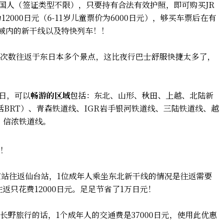
，在日外国人（签证类型不限），只要持有合法有效护照，即可购买JR
价为12000日元（6-11岁儿童票价为6000日元），够买车票后在有
区域内的新干线以及特快列车！！
次数往返于东日本多个景点，这比夜行巴士舒服快捷太多了，
28日，可以
畅游的区域
包括：东北、山形、秋田、上越、北陆新
括BRT）、青森铁道线、IGR岩手银河铁道线、三陆铁道线、越
）、信浓铁道线。
！
京站往返仙台站，1位成年人乘坐东北新干线的情况是往返需要
往返只花费12000日元。足足节省了1万日元！
野旅行的话，1个成年人的交通费是37000日元，使用此优惠