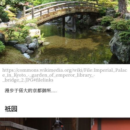
https://commons.wikimedia.org/wiki/File:Imperial_Palac
e_in_Kyoto_-_garden_of_emperor_library_-
_bridge_2.JPG#filelinks
漫步于偌大的京都御所....
祗园