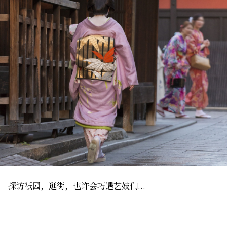
探访祇园，逛街，也许会巧遇艺妓们...