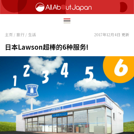
主页
/
旅行
/
生活
2017年12月4日 更新
日本Lawson超棒的6种服务!
English
HOME
简体中文
旅行
繁體中文
美食
ภาษาไทย
文化
한국어
热点
日本語
生活