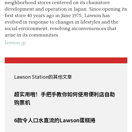
neighborhood stores centered on its chainstore
development and operation in Japan. Since opening its
first store 40 years ago in June 1975, Lawson has
evolved in response to changes in lifestyles and the
social environment, resolving inconveniences that
arise in its communities.
lawson.jp
Lawson Station的其他文章
超实用哦！手把手教你如何使用便利店自助
购票机
6款令人口水直流的Lawson蛋糕捲