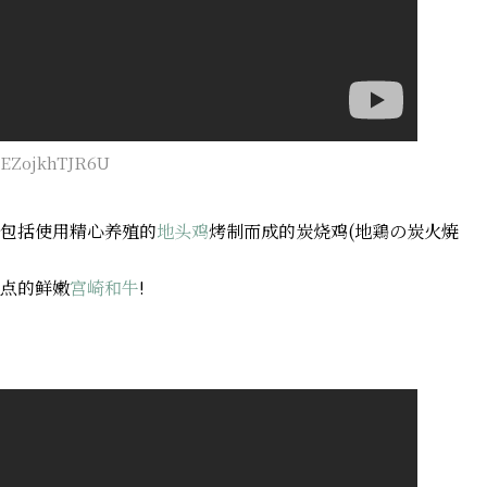
=EZojkhTJR6U
包括使用精心养殖的
地头鸡
烤制而成的炭烧鸡
(地鶏の炭火焼
点的鲜嫩
宫崎和牛
!