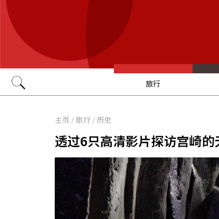
旅行
Go
主页
/
旅行
/
历史
透过6只高清影片探访宫崎的