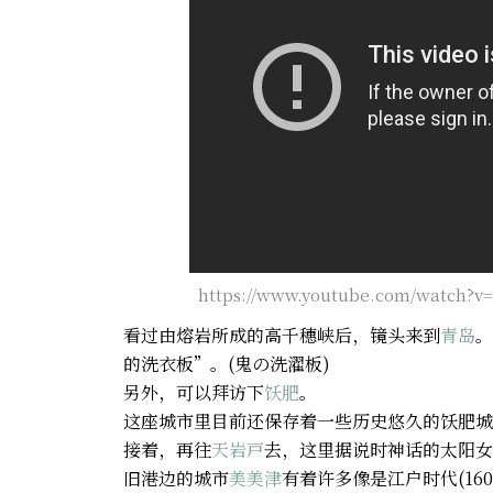
https://www.youtube.com/watch?v
看过由熔岩所成的高千穗峡后，镜头来到
青岛
。
的洗衣板”。(鬼の洗濯板)
另外，可以拜访下
饫肥
。
这座城市里目前还保存着一些历史悠久的饫肥城
接着，再往
天岩戸
去，这里据说时神话的太阳女
旧港边的城市
美美津
有着许多像是江户时代(1603