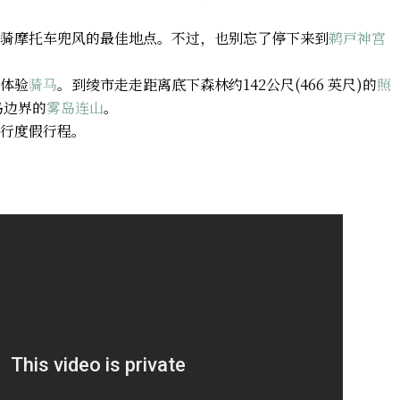
骑摩托车兜风的最佳地点。不过，也别忘了停下来到
鹈戸神宫
体验
骑马
。到绫市走走距离底下森林约142公尺(466 英尺)的
照
岛边界的
雾岛连山
。
行度假行程。