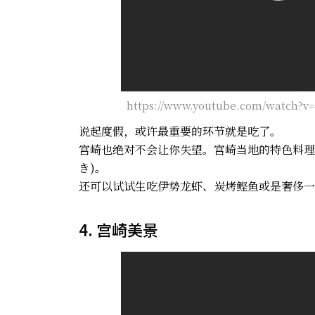
https://www.youtube.com/watch?v
说起度假，或许最重要的环节就是吃了。
宫崎也绝对不会让你失望。宫崎当地的特色料理
き)
。
还可以试试生吃伊势龙虾、炭烤鲣鱼或是奢侈一
4. 宫崎美景