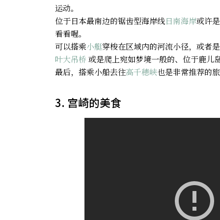
运动。
位于日本最南边的锯齿型海岸线
日南海岸
或许是
看看喔。
可以搭乘
小艇
穿梭在区域内的河流小径，或者是
叶大吊桥
或是爬上宛如梦境一般的、位于鹿儿
最后，搭乘小船去往
高千穂峡
也是非常推荐的旅
3. 宫崎的美食