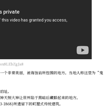
=ox8LEbZgJa8
一个非常美丽，被海蚀岩所包围的地方。当地人称这里为“鬼
旧址。
神天照大神让世界陷于黑暗后藏躲起来的地方。
-1868)所遗留下的
町屋
式传统建筑。