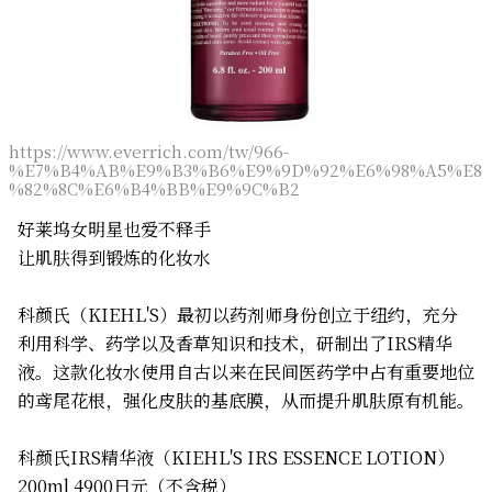
https://www.everrich.com/tw/966-
%E7%B4%AB%E9%B3%B6%E9%9D%92%E6%98%A5%E8
%82%8C%E6%B4%BB%E9%9C%B2
好莱坞女明星也爱不释手
让肌肤得到锻炼的化妆水
科颜氏（KIEHL'S）最初以药剂师身份创立于纽约，充分
利用科学、药学以及香草知识和技术，研制出了IRS精华
液。这款化妆水使用自古以来在民间医药学中占有重要地位
的鸢尾花根，强化皮肤的基底膜，从而提升肌肤原有机能。
科颜氏IRS精华液（KIEHL'S IRS ESSENCE LOTION）
200ml 4900日元（不含税）