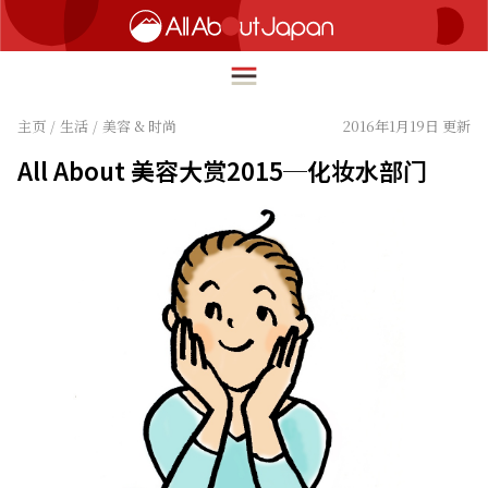
主页
/
生活
/
美容 & 时尚
2016年1月19日 更新
All About 美容大赏2015─化妆水部门
English
HOME
简体中文
旅行
繁體中文
美食
ภาษาไทย
文化
한국어
热点
日本語
生活