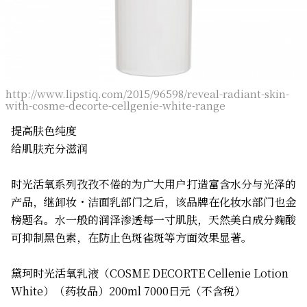
http://www.lipstiq.com/2015/96598/reveal-radiant-skin-
with-cosme-decorte-cellgenie-white-range
提高肤色纯度
给肌肤充分滋润
时光活氧系列孜孜不倦的为广大用户打造富含水分与光泽的
产品，继卸妆・洁面乳部门之后，该品牌在化妆水部门也金
榜题名。水一般的润泽渗透每一寸肌肤，天然美白成分麴酸
可抑制黑色素，在防止色斑雀斑等方面效果显著。
黛珂时光活氧乳液（COSME DECORTE Cellenie Lotion
White）（药妆品）200ml 7000日元（不含税）