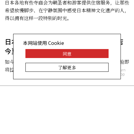
日本各地有些寺庙会为朝圣者和游客提供住宿服务，让那些
希望放慢脚步、在宁静氛围中感受日本精神文化遗产的人，
得以拥有这样一段特别的时光。
日本德岛鸣门海滨：野奢营地与度假酒店
本网站使用 Cookie
今夏同步登场
同意
如今，在这片坐拥壮丽海景的海岸线上，全新的度假体验即
了解更多
将拉开帷幕。
旅行
美食
文化
热点
生活
关注我们