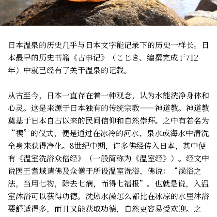
日本温泉的历史几乎与日本文字能记录下的历史一样长。日
本最早的历史书籍《古事记》（こじき、编撰完成于712
年）中就已经有了关于温泉的记载。
从古至今，日本一直存在着一种观念，认为水能洗净身体和
心灵。这是来源于日本独有的传统宗教——神道教。神道教
奠基于日本自古以来的民间信仰和自然崇拜。之中有着名为
“禊”的仪式，便是通过在冰冷的河水、泉水或海水中清洗
全身来获得净化。8世纪中期，许多佛经传入日本，其中便
有《温室洗浴众僧经》（一般简称为《温室经》）。经文中
说医王耆域请佛及众僧于所设温室洗浴，佛说：“澡浴之
法，当用七物，除去七病，而得七福报”。也就是说，入温
室沐浴可以获得功德。洗热水澡怎么都比在冰凉的水里沐浴
要舒适得多，而且又能获取功德，自然更容易受欢迎。之