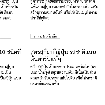
งมะตูม เป็น
สูตรที่รวมสุดยอดความอร่อย ทำง่าย รสชาติ
เป็นข้าวปั้น
แท้แบบญี่ปุ่น เหมาะทำกินในครอบครัว เสริม
าติแท้แบบ
สร้างความสมานฉันท์ หรือใช้เป็นเมนูในงาน
่นอนค่ะ
ปาร์ตี้ก็ดูดีค่ะ
่น
อาหาร & เครื่องดื่ม
0 ชนิดที่
สูตรสุกี้ยากี้ญี่ปุ่น รสชาติแบบ
ต้นตำรับแท้ๆ
องญี่ปุ่น
สุกี้ยากี้ญี่ปุ่นเป็นอาหารประเภทหม้อไฟ (นา
วามเป็น
เบะ) น้ำปรุงโชยุรสหวานเค็ม มีเนื้อเป็นส่วน
็นญี่ปุ่นแบบ
ผสมหลัก รับประทานกับไข่ดิบ เพื่อให้รสชาติ
กลมกล่อมละมุนขึ้น