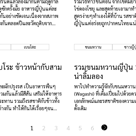
ทรนด์แล้วลองมากินตามฤดูกาล
รวมวิธีทำ3ขั้นตอน จากไข่ต้มยา
ซักครั้งมั้ย อาหารญี่ปุ่นแต่ละ
ไข่ดองโชยุ และสุดท้ายเอามาทำ
งกันอย่างชัดเจนเนื่องจากสภาพ
สูตรง่ายๆทำเองได้ที่บ้าน รสช
กันตลอดปีและวัตถุดิบจาก
ญี่ปุ่นแต่อร่อยถูกปากคนไทยแน
ต่างกันไปตามฤดูกาล
เบนโตะ
ขนมหวาน
ชาวญี่ปุ
บโระ ข้าวหน้ากับสาม
รวมขนมหวานญี่ปุ่น 1
น่าลิ้มลอง
ว และผักปรุงรส เป็นอาหารพื้นๆ
พาไปทำความรู้จักกับขนมหวานข
วมกันแล้วมีสีสัน เสริมให้อาหาร
(Wagashi) ที่เต็มเปี่ยมไปด้วยค
บประทาน รวมถึงรสชาติกับข้าวทั้ง
เอกลักษณ์และรสชาติของความเป
ต่างกัน ทำให้กินได้เรื่อยๆจน
ดั้งเดิม
่ะ
1
2
3
4
5
6