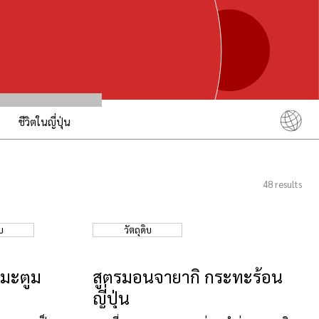
ชีวิตในญี่ปุ่น
English
简体中文
48
results
繁體中文
ภาษาไทย
บ
วัตถุดิบ
한국어
日本語
งมะตูม
สูตรมอนจายากิ กระทะร้อน
ญี่ปุ่น