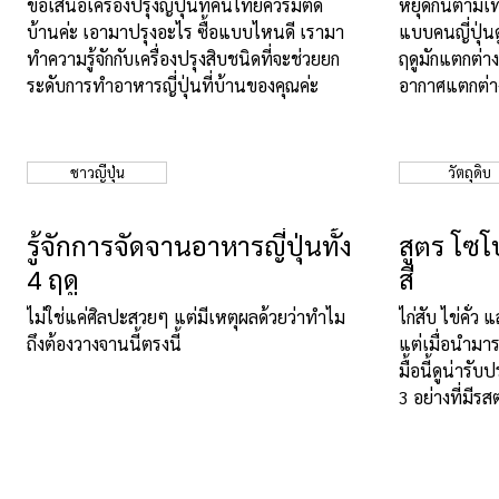
ขอเสนอเครื่องปรุงญี่ปุ่นที่คนไทยควรมีติด
หยุดกินตามเ
บ้านค่ะ เอามาปรุงอะไร ซื้อแบบไหนดี เรามา
แบบคนญี่ปุ่นดู
ทำความรู้จักกับเครื่องปรุงสิบชนิดที่จะช่วยยก
ฤดูมักแตกต่า
ระดับการทำอาหารญี่ปุ่นที่บ้านของคุณค่ะ
อากาศแตกต่าง
ธรรมชาติก็จะ
ชาวญี่ปุ่น
วัตถุดิบ
รู้จักการจัดจานอาหารญี่ปุ่นทั้ง
สูตร โซโ
4 ฤดู
สี
ไม่ใช่แค่ศิลปะสวยๆ แต่มีเหตุผลด้วยว่าทำไม
ไก่สับ ไข่คั่
ถึงต้องวางจานนี้ตรงนี้
แต่เมื่อนำมาร
มื้อนี้ดูน่ารั
3 อย่างที่มีรส
หมดชามเลยค