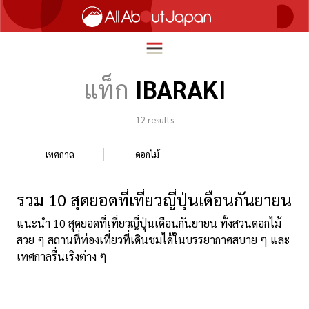
แท็ก
IBARAKI
12
results
English
HOME
简体中文
เทศกาล
ดอกไม้
ท่องเที่ยว
繁體中文
อาหาร
รวม 10 สุดยอดที่เที่ยวญี่ปุ่นเดือนกันยายน
ภาษาไทย
ความบันเทิง
แนะนำ 10 สุดยอดที่เที่ยวญี่ปุ่นเดือนกันยายน ทั้งสวนดอกไม้
한국어
สวย ๆ สถานที่ท่องเที่ยวที่เดินชมได้ในบรรยากาศสบาย ๆ และ
นวัตกรรม
เทศกาลรื่นเริงต่าง ๆ
日本語
ชีวิตในญี่ปุ่น