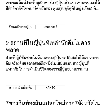
เหมาะแม้แต่สำหรับผู้เดินทางไปญี่ปุ่นครั้งแรก เช่นสวนดอกไม้
สีฟ้าฮิตาชิซีไซต์ปาร์ค หรือพระพุทธรูปอุชิคุที่ใหญ่ (เกือบ) ที่สุด
ในโลก
ร้านเหล้าแบบญี่ปุ่น
แอลกอฮอล์
9 สถานที่ในญี่ปุ่นที่เหล่านักดื่มไม่ควร
พลาด
สำหรับผู้ที่ชื่นชอบในวัฒนธรรมญี่ปุ่นคงปฏิเสธไม่ได้เลยว่าการ
ดื่มเครื่องดื่มแอลกอฮอล์คือหนึ่งในเสน่ห์แบบชาวญี่ปุ่นที่
แทรกซึมในการดำเนินชีวิตของชาวญี่ปุ่นอย่างยาวนาน
อาหาร & เครื่องดื่ม
KANTO
7ของกินท้องถิ่นแปลกใหม่จาก7จังหวัดใน