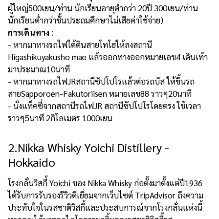
ผู้ใหญ่500เยน/ท่าน นักเรียนอายุต่ำกว่า 20ปี 300เยน/ท่าน
นักเรียนต่ำกว่าชั้นประถมศึกษาไม่เสียค่าใช้จ่าย)
การเดินทาง
:
- หากมาทางรถไฟใต้ดินสายโทโฮให้ลงสถานี
Higashikuyakusho mae แล้วออกทางออกหมายเลข4 เดินเท้า
มาประมาณ10นาที
- หากมาทางรถไฟJRสถานีซัปโปโรแล้วต่อรถบัส ให้ขึ้นรถ
สายSapporoen-Fakutoriisen หมายเลข88 ราวๆ20นาที
- นั่งแท็คซี่จากสถานีรถไฟJR สถานีซัปโปโรโดยตรง ใช้เวลา
ราวๆ5นาที 2กิโลเมตร 1000เยน
2.Nikka Whisky Yoichi Distillery -
Hokkaido
โรงกลั่นวิสกี้ Yoichi ของ Nikka Whisky ก่อตั้งมาตั้งแต่ปี1936
ได้รับการรับรองรีวิวดีเยี่ยมจากเว็บไซต์ TripAdvisor ถึงความ
ประทับใจในรสชาติวิสกี้และประสบการณ์จากโรงกลั่นแห่งนี้