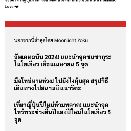
Lover
❤️
นอกจากนี้ล่าสุดโดย Moonlight Yoku
อัพเดทฉบับ 2024! แนะนำจุดชมซากุระ
ในโตเกียว เดือนเมษายน 5 จุด
มือใหม่หายห่วง! ไปยังไงคุ้มสุด สรุปวิธี
เดินทางไปสนามบินนาริตะ
เที่ยวญี่ปุ่นปีใหม่ห้ามพลาด! แนะนำจุด
ไหว้พระช่วงสิ้นปีและปีใหม่ในโตเกียว 5
จุด