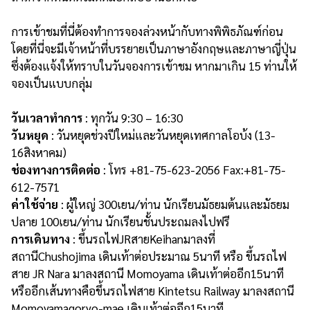
การเข้าชมที่นี่ต้องทำการจองล่วงหน้ากับทางพิพิธภัณฑ์ก่อน
โดยที่นี่จะมีเจ้าหน้าที่บรรยายเป็นภาษาอังกฤษและภาษาญี่ปุ่น
ซึ่งต้องแจ้งให้ทราบในวันจองการเข้าชม หากมาเกิน 15 ท่านให้
จองเป็นแบบกลุ่ม
วันเวลาทำการ
: ทุกวัน 9:30 – 16:30
วันหยุด
: วันหยุดช่วงปีใหม่และวันหยุดเทศกาลโอบ้ง (13-
16สิงหาคม)
ช่องทางการติดต่อ
: โทร +81-75-623-2056 Fax:+81-75-
612-7571
ค่าใช้จ่าย
: ผู้ใหญ่ 300เยน/ท่าน นักเรียนมัธยมต้นและมัธยม
ปลาย 100เยน/ท่าน นักเรียนชั้นประถมลงไปฟรี
การเดินทาง
: ขึ้นรถไฟJRสายKeihanมาลงที่
สถานีChushojima เดินเท้าต่อประมาณ 5นาที หรือ ขึ้นรถไฟ
สาย JR Nara มาลงสถานี Momoyama เดินเท้าต่ออีก15นาที
หรืออีกเส้นทางคือขึ้นรถไฟสาย Kintetsu Railway มาลงสถานี
Momoyamagoryo-mae เดินเท้าต่ออีก15นาที