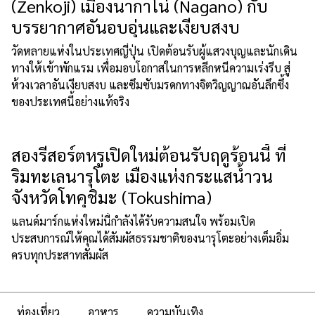
(Zenkoji) เมืองนากาโน่ (Nagano) กับ
บรรยากาศอันอบอุ่นและเงียบสงบ
วัดหลายแห่งในประเทศญี่ปุ่น เปิดต้อนรับผู้แสวงบุญและนักเดิน
ทางให้เข้าพักแรม เพื่อมอบโอกาสในการหลีกหนีความเร่งรีบ สู่
ห้วงเวลาอันเงียบสงบ และซึมซับมรดกทางจิตวิญญาณอันลึกซึ้ง
ของประเทศนี้อย่างแท้จริง
สองรีสอร์ตหรูเปิดใหม่ต้อนรับฤดูร้อนนี้ ที่
ริมทะเลนารุโตะ เมืองแห่งกระแสน้ำวน
จังหวัดโทคุชิมะ (Tokushima)
แลนด์มาร์กแห่งใหม่นี้กำลังได้รับความสนใจ พร้อมเปิด
ประสบการณ์ให้คุณได้สัมผัสธรรมชาติของนารุโตะอย่างเต็มอิ่ม
ครบทุกประสาทสัมผัส
ท่องเที่ยว
อาหาร
ความบันเทิง