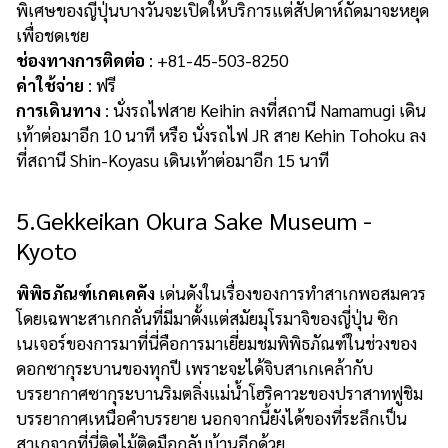
พิเศษของญี่ปุ่นบางวันจะเปิดให้บริการแต่สัปดาห์ถัดมาจะหยุด
เพื่อชดเชย
ช่องทางการติดต่อ
: +81-45-503-8250
ค่าใช้จ่าย
: ฟรี
การเดินทาง
: นั่งรถไฟสาย Keihin ลงที่สถานี Namamugi เดิน
เท้าต่อมาอีก 10 นาที หรือ นั่งรถไฟ JR สาย Kehin Tohoku ลง
ที่สถานี Shin-Koyasu เดินเท้าต่อมาอีก 15 นาที
5.Gekkeikan Okura Sake Museum -
Kyoto
พิพิธภัณฑ์เกคเคคัง
เด่นดังในเรื่องของการทำสาเกพอสมควร
โดยเฉพาะสาเกกลั่นที่มีมาตั้งแต่สมัยมุโรมาจิของญี่ปุ่น ซิก
เนเจอร์ของการมาที่นี่คือการมาเยี่ยมชมพิพิธภัณฑ์ในช่วงของ
ดอกซากุระบานของทุกปี เพราะจะได้จิบสาเกเคล้ากับ
บรรยากาศซากุระบานริมตลิ่งแม่น้ำโฮริคาวะของปราสาทฟูชิม
บรรยากาศเหนือคำบรรยาย นอกจากนี้ยังได้ของที่ระลึกเป็น
สาเกจากที่นี่ติดไม้ติดมือกลับบ้านอีกด้วย