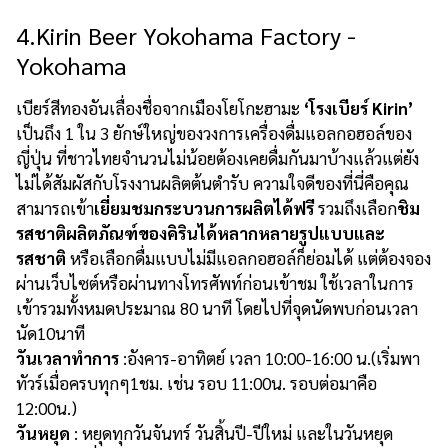
4.Kirin Beer Yokohama Factory -
Yokohama
เบียร์สีทองอันเลื่องชื่อจากเมืองโยโกะฮามะ
‘โรงเบียร์ Kirin’
เป็นถึง 1 ใน 3 ยักษ์ใหญ่ของวงการเครื่องดื่มแอลกอฮอล์ของ
ญี่ปุ่น ที่ชาวไทยจำนวนไม่น้อยต้องเคยดื่มกันมาบ้างแล้วแต่ยัง
ไม่ได้สัมผัสกับโรงงานผลิตต้นตำรับ ความใจดีของที่นี่คือคุณ
สามารถเข้า
เยี่ยมชมกระบวนการผลิตได้ฟรี
รวมถึงเลือก
ชิม
รสชาติผลิตภัณฑ์ของคิรินได้หลากหลายรูปแบบและ
รสชาติ
หรือเลือกดื่มแบบไม่มีแอลกอฮอล์ก็ย่อมได้ แต่ต้องจอง
ผ่านเว็บไซต์หรือผ่านทางโทรศัพท์ก่อนเข้าชม ใช้เวลาในการ
เข้ารวมทั้งหมดประมาณ 80 นาที โดยไปที่จุดนัดพบก่อนเวลา
นัด10นาที
วันเวลาทำการ
:อังคาร-อาทิตย์ เวลา 10:00-16:00 น.(เริ่มพา
ทัวร์เมื่อครบทุกๆ1ชม. เช่น รอบ 11:00น. รอบต่อมาคือ
12:00น.)
วันหยุด
: หยุดทุกวันจันทร์ วันสิ้นปี-ปีใหม่ และในวันหยุด