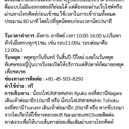
ดื่มแบบไม่มีแอลกอฮอล์ก็ย่อมได้ แต่ต้องจองผ่านเว็บไซต์หรือ
ผ่านทางโทรศัพท์ก่อนเข้าชม ใช้เวลาในการเข้ารวมทั้งหมด
ประมาณ 80 นาที โดยไปที่จุดนัดพบก่อนเวลานัด10นาที
วันเวลาทำการ
:อังคาร-อาทิตย์ เวลา 10:00-16:00 น.(เริ่มพา
ทัวร์เมื่อครบทุกๆ1ชม. เช่น รอบ11:00น. รอบต่อมาคือ
12:00น.)
วันหยุด
: หยุดทุกวันจันทร์ วันสิ้นปี-ปีใหม่ และในวันหยุด
พิเศษของญี่ปุ่นบางวันจะเปิดให้บริการแต่สัปดาห์ถัดมาจะหยุด
เพื่อชดเชย
ช่องทางการติดต่อ
: +81-45-503-8250
ค่าใช้จ่าย
: ฟรี
การเดินทาง
: นั่งรถไฟJRสายKehin Kyuko ลงที่สถานีNagare
เดินเท้าต่อมาอีก10นาที หรือ นั่งรถไฟJRสายKehin Tohoku
ลงที่สถานีTsurumi เดินเท้าต่อมาอีก 20นาที หรือ หากขับรถมา
จากโตเกียวให้ใช้ทางหลวงหJR Naraมายเลข15และติดต่อ
ทางkirinเพื่อให้บางเส้นทางย่อยเพิ่มเติมผ่านทางโทรศัพท์