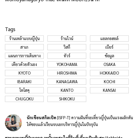
Tags
ร้านเหล้าแบบญี่ปุ่น
ร้านไวน์
แอลกอฮอล์
สาเก
วิสกี้
เบียร์
แผนการการเดินทาง
ทัวร์
ข้อมูล
เที่ยวด้วยตัวเอง
YOKOHAMA
OSAKA
KYOTO
HIROSHIMA
HOKKAIDO
IBARAKI
KANAGAWA
KOCHI
โทโฮคุ
KANTO
KANSAI
CHUGOKU
SHIKOKU
นักเขียนสกิลเป็ด
[ISFP-T]​ ความฝันที่จะเที่ยวญี่ปุ่นเป็นแรงผลักดัน
ให้ชอบแล้วเรียนจบเอกบริหารญี่ปุ่นในปัจจุบัน
ชอบอาหารญี่ปุ่นมากๆ ฉะนั้นจะสนใจที่กินที่เที่ยวเป็นพิเศษ Hokkaido