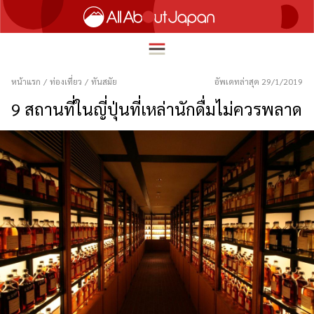
หน้าแรก
/
ท่องเที่ยว
/
ทันสมัย
อัพเดทล่าสุด 29/1/2019
9 สถานที่ในญี่ปุ่นที่เหล่านักดื่มไม่ควรพลาด
English
HOME
简体中文
ท่องเที่ยว
繁體中文
อาหาร
ภาษาไทย
ความบันเทิง
한국어
นวัตกรรม
日本語
ชีวิตในญี่ปุ่น