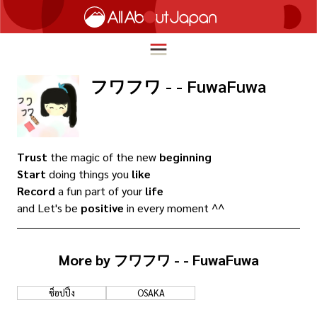
フワフワ - - FuwaFuwa
English
HOME
简体中文
Trust
the magic of the new
beginning
ท่องเที่ยว
Start
doing things you
like
繁體中文
Record
a fun part of your
life
อาหาร
and Let's be
positive
in every moment ^^
ภาษาไทย
ความบันเทิง
한국어
นวัตกรรม
More by フワフワ - - FuwaFuwa
日本語
ชีวิตในญี่ปุ่น
ช็อปปิ้ง
OSAKA