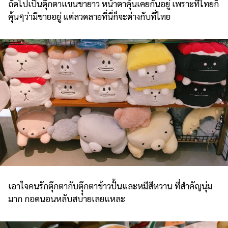
ถัดไปเป็นตุ๊กตาแขนขายาว หน้าตาคุ้นเคยกันอยู่ เพราะที่ไทยก็
คุ้นๆว่ามีขายอยู่ แต่ลวดลายที่นี่ก็จะต่างกับที่ไทย
เอาใจคนรักตุ๊กตากับตุุ๊กตาข้าวปั้นและหมีสีหวาน ที่สำคัญนุ่ม
มาก กอดนอนหลับสบายเลยแหละ