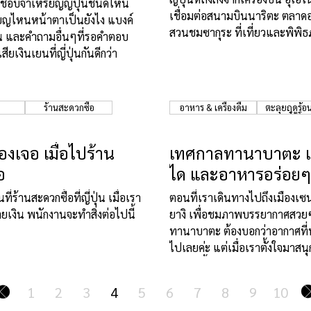
ทยชอบจำเหรียญญี่ปุ่นชนิดไหน
เชื่อมต่อสนามบินนาริตะ ตลาด
ียญไหนหน้าตาเป็นยังไง แบงค์
สวนชมซากุระ ที่เที่ยวและพิพิธ
เยน และคำถามอื่นๆที่รอคำตอบ
มากมาย
สียเงินเยนที่ญี่ปุ่นกันดีกว่า
ร้านสะดวกซื้อ
อาหาร & เครื่องดื่ม
ตะลุยฤดูร้อนญี
"โทโฮค
ต้องเจอ เมื่อไปร้าน
เทศกาลทานาบาตะ เ
อ
ได และอาหารอร่อยๆ
ี่ร้านสะดวกซื้อที่ญี่ปุ่น เมื่อเรา
ตอนที่เราเดินทางไปถึงเมืองเซน
ายเงิน พนักงานจะทำสิ่งต่อไปนี้
ยางิ เพื่อชมภาพบรรยากาศสว
ทานาบาตะ ต้องบอกว่าอากาศที่น
ไปเลยค่ะ แต่เมื่อเราตั้งใจมาสนุก
จะหยุดยั้งเราได้!
1
2
3
4
5
6
7
8
9
10