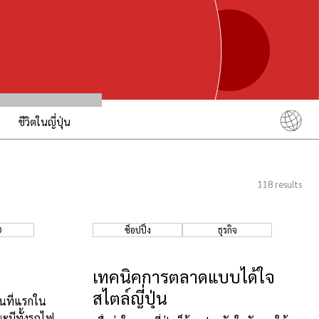
ชีวิตในญี่ปุ่น
English
简体中文
118
results
繁體中文
ภาษาไทย
O
ช็อปปิ้ง
ธุรกิจ
한국어
日本語
เทคนิคการตลาดแบบได้ใจ
สไตล์ญี่ปุ่น
็นที่แรกใน
นะมีทั้งรถไฟ