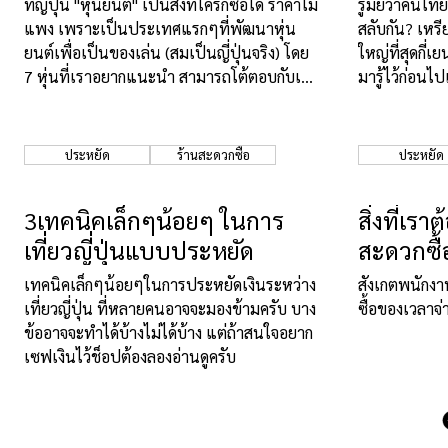
ที่ญี่ปุ่น "หุ่นยนต์" เป็นสิ่งที่ใครก็ซื้อได้ ราคาไม่
รู้มั้ยว่าคนไ
แพง เพราะเป็นประเทศแรกๆที่พัฒนาหุ่น
สลับกัน? เหร
ยนต์เพื่อเป็นของเล่น (สมเป็นญี่ปุ่นจริง) โดย
ใหญ่ที่สุดกี่
7 หุ่นที่เราอยากแนะนำ สามารถโต้ตอบกับเรา
มารู้ไว้ก่อนไปเ
ได้จริง ไม่ใช่แค่ของเล่นบังคับวิทยุธรรมดา
แน่นอน
ประหยัด
ร้านสะดวกซื้อ
ประหยัด
3เทคนิคเล็กๆน้อยๆ ในการ
สิ่งที่เรา
เที่ยวญี่ปุ่นแบบประหยัด
สะดวกซื้
เทคนิคเล็กๆน้อยๆในการประหยัดเงินระหว่าง
สังเกตพนักงานท
เที่ยวญี่ปุ่น ที่หลายคนอาจจะมองข้ามครับ บาง
ซื้อของเวลาจ่
ข้ออาจจะทำได้บ้างไม่ได้บ้าง แต่ถ้าสนใจอยาก
เซฟเงินไว้ช็อปต้องลองอ่านดูครับ