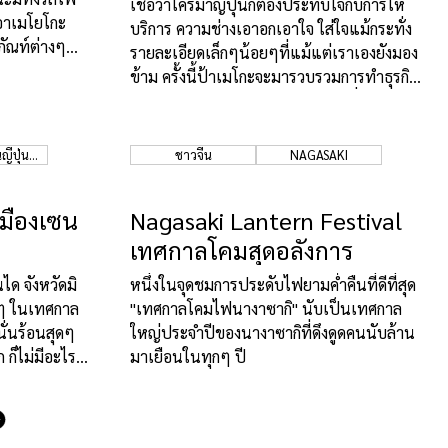
เชื่อว่าใครมาญี่ปุ่นก็ต้องประทับใจกับการให้
อาเมโยโกะ
บริการ ความช่างเอาอกเอาใจ ใส่ใจแม้กระทั่ง
ภัณท์ต่างๆ
รายละเอียดเล็กๆน้อยๆที่แม้แต่เราเองยังมอง
ข้าม ครั้งนี้ป้าเมโกะจะมารวบรวมการทำธุรกิจ
และการตลาดแบบให้ใจตามสไตล์ญี่ปุ่น จะมี
อะไรน่าสนใจบ้างตามไปชมกันเลย
่ปุ่นที่
ชาวจีน
NAGASAKI
ุ"
มืองเซน
Nagasaki Lantern Festival
เทศกาลโคมสุดอลังการ
ได จังหวัดมิ
หนึ่งในจุดชมการประดับไฟยามค่ำคืนที่ดีที่สุด
ยๆ ในเทศกาล
"เทศกาลโคมไฟนางาซากิ" นับเป็นเทศกาล
ั่นร้อนสุดๆ
ใหญ่ประจำปีของนางาซากิที่ดึงดูดคนนับล้าน
 ก็ไม่มีอะไร
มาเยือนในทุกๆ ปี