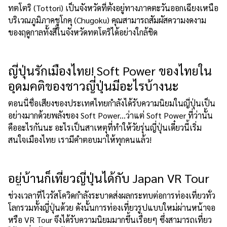
ทตโตริ (Tottori) เป็นจังหวัดที่ตั้งอยู่ทางภาคตะวันออกเฉียงเหนือ
บริเวณภูมิภาคชูโกคุ (Chugoku) คุณสามารถสัมผัสความงดงาม
ของฤดูกาลทั้งสี่ในจังหวัดทตโตริได้อย่างใกล้ชิด
ญี่ปุ่นรักเมืองไทย! Soft Power ของไทยใน
อุดมคติของชาวญี่ปุ่นมีอะไรบ้างนะ
ตอนนี้ชื่อเสียงของประเทศไทยกำลังได้รับความนิยมในญี่ปุ่นเป็น
อย่างมากด้วยพลังของ Soft Power...ว่าแต่ Soft Power ที่ว่านั้น
คืออะไรกันนะ อะไรเป็นสาเหตุที่ทำให้วัยรุ่นญี่ปุ่นเดี๋ยวนี้เริ่ม
สนใจเมืองไทย เรามีคำตอบมาให้ทุกคนแล้ว!
อยู่บ้านก็เที่ยวญี่ปุ่นได้กับ Japan VR Tour
ช่วงเวลาที่ไวรัสโควิดกำลังระบาดส่งผลกระทบต่อการท่องเที่ยวทั่ว
โลกรวมทั้งญี่ปุ่นด้วย ดังนั้นการท่องเที่ยวรูปแบบใหม่ผ่านหน้าจอ
หรือ VR Tour จึงได้รับความนิยมมากขึ้นเรื่อยๆ ซึ่งสามารถเที่ยว