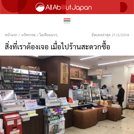
หน้าแรก
/
นวัตกรรม
/
ไอเดียแนวๆ
อัพเดทล่าสุด 27/2/2018
สิ่งที่เราต้องเจอ เมื่อไปร้านสะดวกซื้อ
English
HOME
简体中文
ท่องเที่ยว
繁體中文
อาหาร
ภาษาไทย
ความบันเทิง
한국어
นวัตกรรม
日本語
ชีวิตในญี่ปุ่น