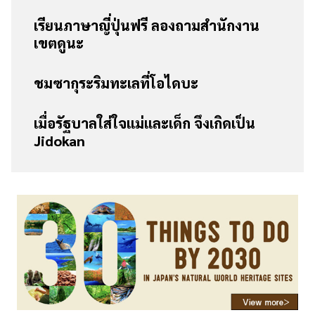
เรียนภาษาญี่ปุ่นฟรี ลองถามสำนักงาน
เขตดูนะ
ชมซากุระริมทะเลที่โอไดบะ
เมื่อรัฐบาลใส่ใจแม่และเด็ก จึงเกิดเป็น
Jidokan