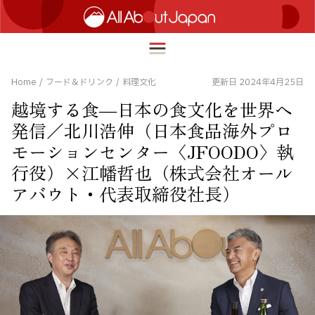
Home
/
フード＆ドリンク
/
料理文化
更新日 2024年4月25日
越境する食―日本の食文化を世界へ
English
発信／北川浩伸（日本食品海外プロ
HOME
モーションセンター〈JFOODO〉執
简体中文
トラベル
行役）×江幡哲也（株式会社オール
繁體中文
アバウト・代表取締役社長）
フード＆ドリンク
ภาษาไทย
カルチャー
한국어
イノベーション
日本語
ライフスタイル