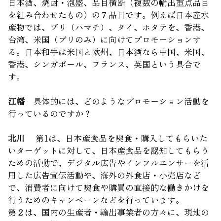
日本酒、焼酎・泡盛、品目横断（複数の輸出重点品目
を組み合わせたもの）の７品目です。例えば日本産水
産物では、ブリ（ハマチ）、タイ、ホタテを、香港、
台湾、米国（ブリのみ）に向けてプロモーションす
る。日本和牛は米国と欧州、日本酒なら中国、米国、
香港、シンガポール、フランス、英国という具合で
す。
江幡
具体的には、どのようなプロモーション活動を
行っているのですか？
北川
第1は、日本産食品を喫食・購入してもらいた
いターゲットに対して、日本産食品を認知してもらう
ための活動で、デジタル広告やインフルエンサーを活
用した広告宣伝活動や、海外の外食店・小売店など
で、消費者に向けて喫食や購買の直接的な働きかけを
行うためのキャンペーンなどを行っています。
第２は、国内の生産者・輸出事業者の方々に、現地の