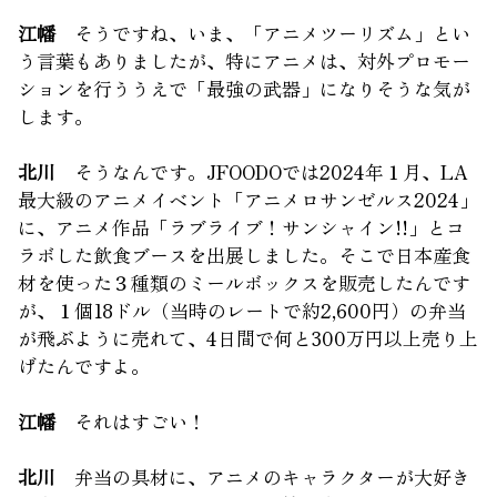
江幡
そうですね、いま、「アニメツーリズム」とい
う言葉もありましたが、特にアニメは、対外プロモー
ションを行ううえで「最強の武器」になりそうな気が
します。
北川
そうなんです。JFOODOでは2024年１月、LA
最大級のアニメイベント「アニメロサンゼルス2024」
に、アニメ作品「ラブライブ！サンシャイン!!」とコ
ラボした飲食ブースを出展しました。そこで日本産食
材を使った３種類のミールボックスを販売したんです
が、１個18ドル（当時のレートで約2,600円）の弁当
が飛ぶように売れて、4日間で何と300万円以上売り上
げたんですよ。
江幡
それはすごい！
北川
弁当の具材に、アニメのキャラクターが大好き