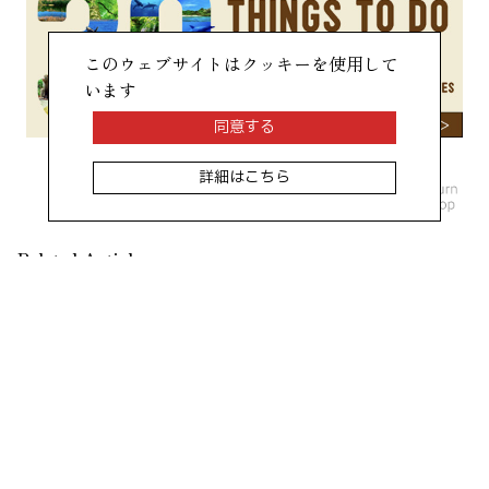
このウェブサイトはクッキーを使用して
います
同意する
詳細はこちら
Related Articles
ジャパンフードアライアンス(JFAL)
が始動：日本の食文化の新たな可能
性をひらく、“実装型プラットフォー
ム”を目指す
日本の外食産業のアジア市場開拓をサポートしてきた一般
財団法人アジアフードビジネス協会が、2026年6月、一般
財団法人ジャパンフードアライアンス(JFAL)として新た