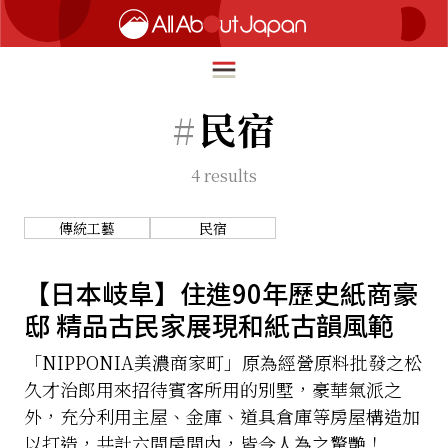
#
民宿
4
results
English
HOME
简体中文
傳統工藝
民宿
深度旅遊
繁體中文
美食尋味
【日本岐阜】住進90年歷史紙商豪
ภาษาไทย
邸 精品古民家展現和紙古韻風範
流行文化
한국어
創新趨勢
「NIPPONIA美濃商家町」原為經營原料批發之松
日本語
久才治郎用來招待賓客所用的別墅，豪華氣派之
在地故事
外，充分利用主屋、金庫、道具倉庫等房屋構造加
以打造，共計六間房間內，皆令人為之驚艷！