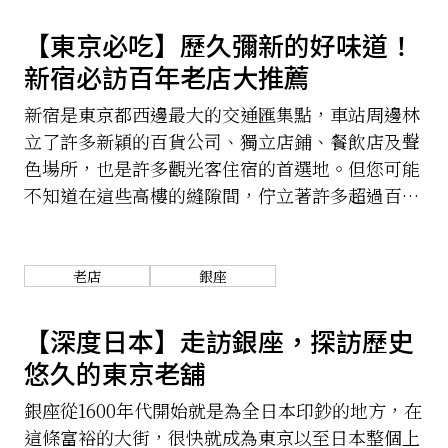
【東京必吃】歷久彌新的好味道！
新宿必訪百年老店大推薦
新宿是東京都西邊最大的交通匯集點，車站周邊林
立了許多新穎的百貨公司、獨立店鋪、餐飲店及聲
色場所，也是許多觀光客住宿的首選地。但您可能
不知道在這些高樓的縫隙間，佇立著許多超過百年
的飲食老店，依舊吸引著新舊客戶上門品嘗。即將
拜訪東京的您，不妨在逛街之餘造訪，品嘗百年不
變的美味。
老店
銀座
【深度日本】走訪銀座，探訪歷史
悠久的東京老舖
銀座從1600年代開始就是為全日本印鈔的地方，在
這條富裕的大街，很快就成為東京以至日本整個上