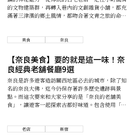
的文物建築群，再轉入巷內的文創雜貨小舖，都充
滿著三津濱的鄉土風情，都吻合著文青之旅的命
題。挑個愜意的午後，來三津車站悠閒地走走逛
逛，展開一趟舒適的小旅行。
美食
奈良
【奈良美食】要的就是這一味！奈
良經典老舖餐廳9選
奈良是許多遊客造訪關西地區必去的城市，除了知
名的奈良大佛，迄今仍保存著許多歷史遺跡與景
點。而這次要來和大家分享的是「奈良的老舖美
食」，讓遊客一起探索古都好味道。包含使用「大
和牛」、「大和豬」以及奈良原生蔬菜 (大和野菜)
等食材，所製成的各式奈良在地好滋味，希望大家
在品嘗的同時，也能加深理解奈良的美食文化哦！
老店
新宿