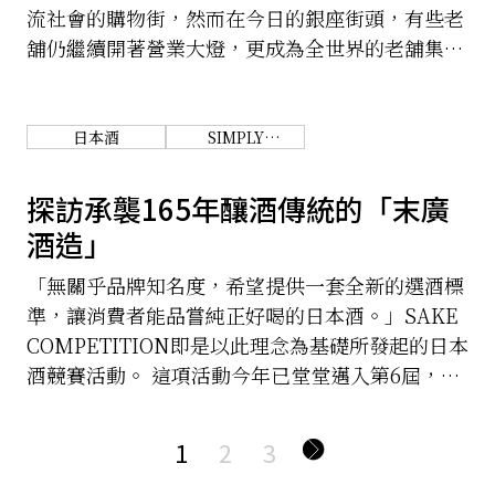
流社會的購物街，然而在今日的銀座街頭，有些老
舖仍繼續開著營業大燈，更成為全世界的老舖集中
地。
日本酒
SIMPLY
WONDERFUL.
TOHOKU.
探訪承襲165年釀酒傳統的「末廣
酒造」
「無關乎品牌知名度，希望提供一套全新的選酒標
準，讓消費者能品嘗純正好喝的日本酒。」SAKE
COMPETITION即是以此理念為基礎所發起的日本
酒競賽活動。 這項活動今年已堂堂邁入第6屆，
2017年度共計有來自453個釀酒廠所推出的1,730款
日本酒參賽。 競賽項目是以日本酒的種類區分，
1
2
3
並由來自世界各國的評審委員進行評鑑。在2017年
5月的評鑑結果中，福島縣表現亮眼，連續5年蟬聯