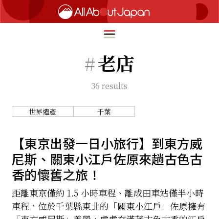
#
老店
36
results
English
HOME
简体中文
世界遺產
千葉
深度旅遊
繁體中文
美食尋味
【東京出發一日小旅行】到東方威
ภาษาไทย
尼斯、關東小江戶佐原來趟古色古
流行文化
한국어
香的懷舊之旅！
創新趨勢
日本語
距離東京僅約 1.5 小時車程、離成田車站僅半小時
在地故事
車程，位於千葉縣東北的「關東小江戶」佐原擁有
「東方威尼斯」美譽，處處充滿著古色古香的江戶