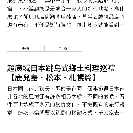
來到東京旅遊，其中一定不可缺少的踩點地「原
宿」，小編認為是最適合一家人的逛街地點，為什
麼呢？從玩具店到潮牌球鞋店，甚至名牌精品店也
應有盡有！不僅是逛街勝地，每走幾步就能看到餐
廳，今天想跟大家介紹日本除了燒肉拉麵壽司之
外，有各式各樣的異國餐廳且正統又美味，以下嚴
選10間原宿必吃美食，心動的朋友趕快收進口袋名
美食
行程
單囉！
超廣域日本跳島式鄉土料理巡禮
【鹿兒島．松本．札幌篇】
日本國土南北狹長，即使是在同一個季節裡日本南
北各地的風情卻有許多相異之處，不同的氣候、習
性等也造成了多元的飲食文化。不按既有的旅行規
章，這次小編就要以跳島的移動方式，帶大家去吃
遍日本北中南的鄉土料理！一路從南部鹿兒島的六
白黑豚涮涮鍋、中部長野縣松本市的投汁蕎麥麵、