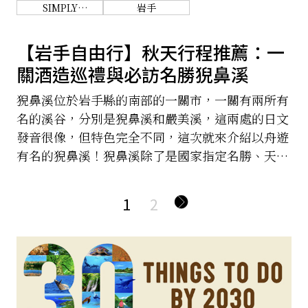
一路吃到日本北海道札幌的成吉思汗烤羊肉，如此
SIMPLY
岩手
WONDERFUL.
顛覆旅行印象的大動作旅行，吃貨們怎麼能不跟進
TOHOKU.
呢！
【岩手自由行】秋天行程推薦：一
關酒造巡禮與必訪名勝猊鼻溪
猊鼻溪位於岩手縣的南部的一關市，一關有兩所有
名的溪谷，分別是猊鼻溪和嚴美溪，這兩處的日文
發音很像，但特色完全不同，這次就來介紹以舟遊
有名的猊鼻溪！猊鼻溪除了是國家指定名勝、天然
記念物，也是日本百景之一，更是岩手縣內相當具
代表性的景點。
1
2