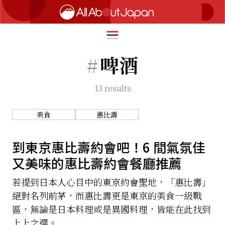
#
啤酒
13
results
English
HOME
简体中文
美食
惠比壽
深度旅遊
繁體中文
美食尋味
到東京惠比壽約會吧！6 間氣氛佳
ภาษาไทย
又美味的惠比壽約會餐廳推薦
流行文化
한국어
創新趨勢
若提到日本人心目中的東京約會聖地，「惠比壽」
日本語
絕對名列前茅，而惠比壽更是東京的美食一級戰
在地故事
區，無論是日本料理或是異國料理，皆能在此找到
上上之選。