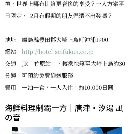
禮，世界上哪有比這更奢侈的享受？一人方案平
日限定，12月有假期的朋友們還不出發嗎？
地址│廣島縣豊田郡大崎上島町沖浦1900
網站│
http://hotel-seifukan.co.jp
交通│JR「竹原站」，轉乘快艇至大崎上島約30
分鐘，可預約免費迎送服務
費用│一泊一食，一人入住，約10,000日圓
海鮮料理制霸一方｜唐津・汐湯 凪
の音