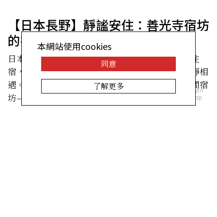
【日本長野】靜謐安住：善光寺宿坊
的禪修住宿體驗
本網站使用cookies
日本各地有些寺院，會向朝聖者及一般旅客開放住
同意
宿，讓人在這裡放慢腳步，與日本的精神遺產靜靜相
遇。這次要跟大家介紹的是長野市善光寺境內一間宿
了解更多
坊——蓮華院——的住宿體驗。
【日本德島】鳴門海濱全新渡假村開
幕！豪華露營＋設計型飯店，今夏同
步登場
「GLAMPREMIER Naruto」與「Hotel O.
Naruto」將於2026年7月31日同步開幕，讓造訪鳴門
的旅人，第一次有機會真正「住」進這片大海旁。