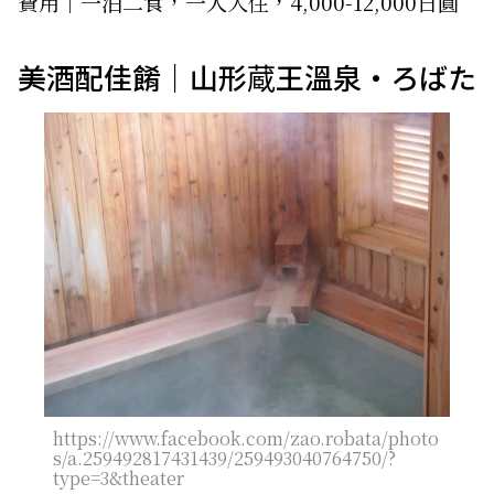
費用│一泊二食，一人入住，4,000-12,000日圓
美酒配佳餚｜山形蔵王溫泉・ろばた
https://www.facebook.com/zao.robata/photo
s/a.259492817431439/259493040764750/?
type=3&theater