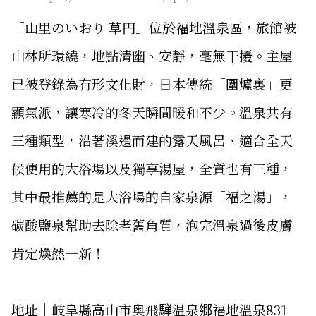
「山里のいおり 草円」位於福地溫泉區，旅館被
山林所環繞，地點清幽、安靜，毫無干擾。主屋
已被登錄為有形文化財，日本傳統「圍爐裏」更
顯氣派，讓寒冷的冬天瞬間暖和不少。溫泉共有
三種類型，沿著溪邊而建的露天風呂、適合全天
候使用的大浴場以及獨享湯屋，全質也有三種，
其中最推薦的是大浴場的自家泉源「福之湯」，
碳酸鹽泉幫助去除老舊角質，泡完溫泉過後皮膚
肯定煥然一新！
地址│岐阜縣高山市奥飛騨温泉郷福地溫泉831