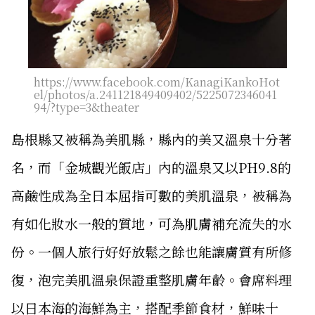
https://www.facebook.com/KanagiKankoHot
el/photos/a.241121849409402/5225072346041
94/?type=3&theater
島根縣又被稱為美肌縣，縣內的美又溫泉十分著
名，而「金城觀光飯店」內的溫泉又以PH9.8的
高鹼性成為全日本屈指可數的美肌溫泉，被稱為
有如化妝水一般的質地，可為肌膚補充流失的水
份。一個人旅行好好放鬆之餘也能讓膚質有所修
復，泡完美肌溫泉保證重整肌膚年齡。會席料理
以日本海的海鮮為主，搭配季節食材，鮮味十