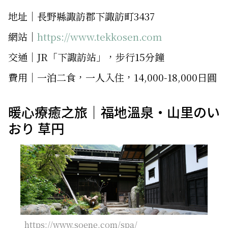
地址│長野縣諏訪郡下諏訪町3437
網站│
https://www.tekkosen.com
交通│JR「下諏訪站」，步行15分鐘
費用│一泊二食，一人入住，14,000-18,000日圓
暖心療癒之旅｜福地溫泉・山里のい
おり 草円
https://www.soene.com/spa/