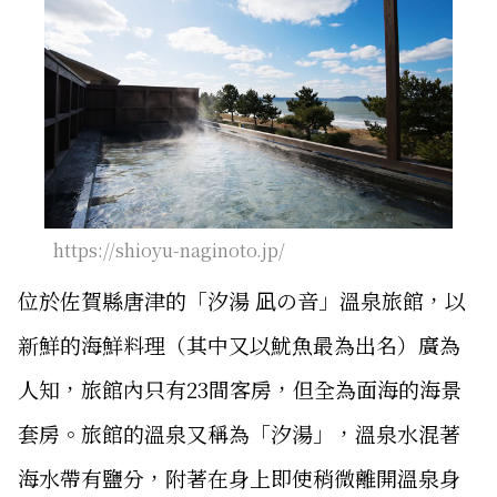
https://shioyu-naginoto.jp/
位於佐賀縣唐津的「汐湯 凪の音」溫泉旅館，以
新鮮的海鮮料理（其中又以魷魚最為出名）廣為
人知，旅館內只有23間客房，但全為面海的海景
套房。旅館的溫泉又稱為「汐湯」，溫泉水混著
海水帶有鹽分，附著在身上即使稍微離開溫泉身