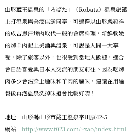
山形蔵王溫泉的「ろばた」（Robata）溫泉旅館
主打溫泉與美酒佳餚同享，可選擇以山形縣發祥
的成吉思汗烤肉取代一般的會席料理，新鮮軟嫩
的烤羊肉配上美酒與溫泉，可說是人間一大享
受，除了旅客以外，也很受到當地人歡迎，適合
會日語喜愛與日本人交流的朋友前往。因為吃烤
肉多少會沾染上煙味和羊肉的騷味，建議在用過
餐後再泡溫泉洗掉味道會比較好唷！
地址│山形縣山形市蔵王溫泉字川原42-5
網站│
http://www.t023.com/~zao/index.html