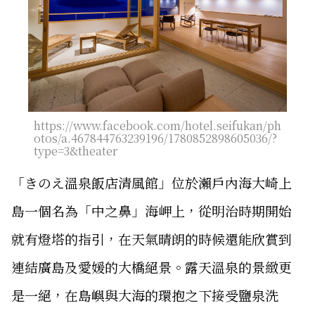
https://www.facebook.com/hotel.seifukan/ph
otos/a.467844763239196/1780852898605036/?
type=3&theater
「きのえ溫泉飯店清風館」位於瀨戶內海大崎上
島一個名為「中之鼻」海岬上，從明治時期開始
就有燈塔的指引，在天氣晴朗的時候還能欣賞到
連結廣島及愛媛的大橋絕景。露天溫泉的景緻更
是一絕，在島嶼與大海的環抱之下接受鹽泉洗