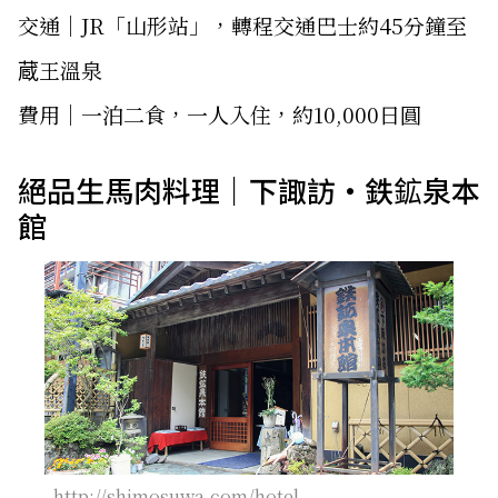
交通│JR「山形站」，轉程交通巴士約45分鐘至
蔵王溫泉
費用│一泊二食，一人入住，約10,000日圓
絕品生馬肉料理｜下諏訪・鉄鉱泉本
館
http://shimosuwa.com/hotel-