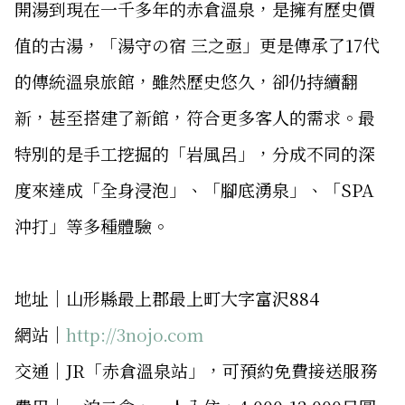
開湯到現在一千多年的赤倉溫泉，是擁有歷史價
值的古湯，「湯守の宿 三之亟」更是傳承了17代
的傳統溫泉旅館，雖然歷史悠久，卻仍持續翻
新，甚至搭建了新館，符合更多客人的需求。最
特別的是手工挖掘的「岩風呂」，分成不同的深
度來達成「全身浸泡」、「腳底湧泉」、「SPA
沖打」等多種體驗。
地址│山形縣最上郡最上町大字富沢884
網站│
http://3nojo.com
交通│JR「赤倉溫泉站」，可預約免費接送服務