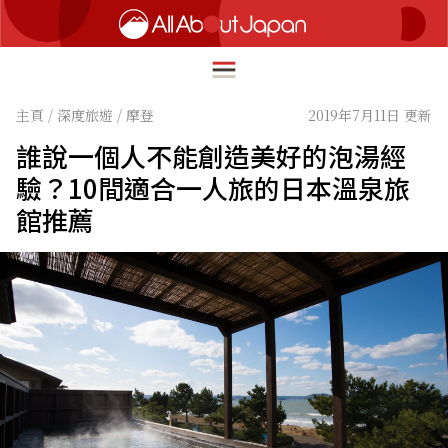
主頁
/
深度旅遊
/
摩登
2019年7月11日 更新
誰說一個人不能創造美好的泡湯經
English
驗？10間適合一人旅的日本溫泉旅
HOME
館推薦
简体中文
深度旅遊
繁體中文
美食尋味
ภาษาไทย
流行文化
한국어
創新趨勢
日本語
在地故事