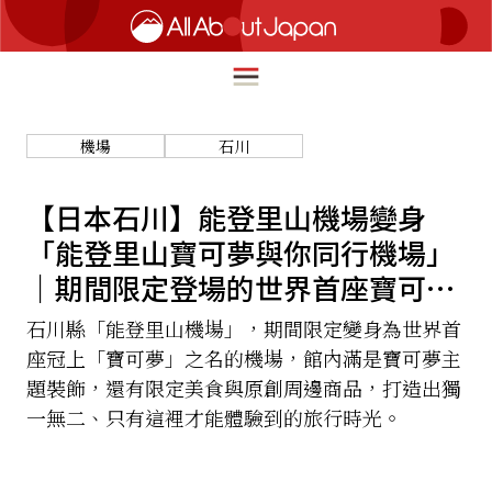
機場
石川
English
HOME
【日本石川】能登里山機場變身
简体中文
「能登里山寶可夢與你同行機場」
深度旅遊
｜期間限定登場的世界首座寶可夢
繁體中文
美食尋味
主題機場
石川縣「能登里山機場」，期間限定變身為世界首
ภาษาไทย
流行文化
座冠上「寶可夢」之名的機場，館內滿是寶可夢主
한국어
題裝飾，還有限定美食與原創周邊商品，打造出獨
創新趨勢
日本語
一無二、只有這裡才能體驗到的旅行時光。
在地故事