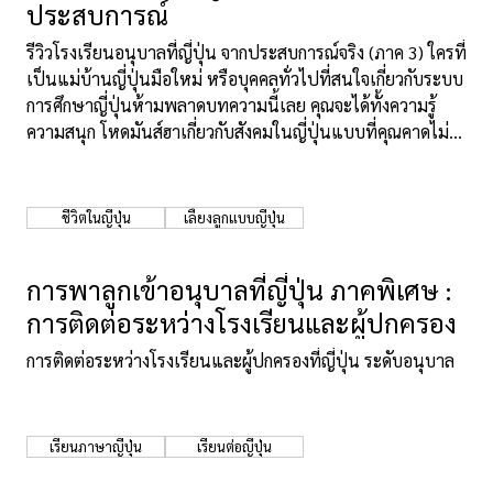
ประสบการณ์
รีวิวโรงเรียนอนุบาลที่ญี่ปุ่น จากประสบการณ์จริง (ภาค 3) ใครที่
เป็นแม่บ้านญี่ปุ่นมือใหม่ หรือบุคคลทั่วไปที่สนใจเกี่ยวกับระบบ
การศึกษาญี่ปุ่นห้ามพลาดบทความนี้เลย คุณจะได้ทั้งความรู้
ความสนุก โหดมันส์ฮาเกี่ยวกับสังคมในญี่ปุ่นแบบที่คุณคาดไม่
ถึง!
ชีวิตในญี่ปุ่น
เลี้ยงลูกแบบญี่ปุ่น
การพาลูกเข้าอนุบาลที่ญี่ปุ่น ภาคพิเศษ :
การติดต่อระหว่างโรงเรียนและผู้ปกครอง
การติดต่อระหว่างโรงเรียนและผู้ปกครองที่ญี่ปุ่น ระดับอนุบาล
เรียนภาษาญี่ปุ่น
เรียนต่อญี่ปุ่น