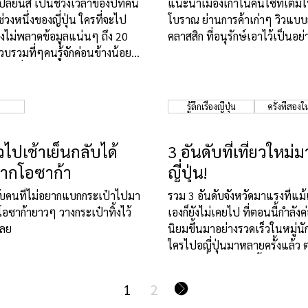
ปลี่ยนสี เป็นช่วงเวลาของปีที่คน
แนะนำเมืองเก่าในคันไซที่เต็ม
่วงหนึ่งของญี่ปุ่น ใครที่จะไป
โบราณ ย่านการค้าเก่าๆ วิวแบบญี
ต้องไม่พลาดข้อมูลแน่นๆ ถึง 20
คลาสสิก ที่อนุรักษ์เอาไว้เป็นอย่
บรวมที่ๆคนรู้จักค่อนข้างน้อย
ห้เพื่อนดูรับรองว่าจะได้ไอเดีย
ใหม่ไม่ซ้ำแน่นอน
รู้ลึกเรื่องญี่ปุ่น
ครั้งที่สองใน
ยวไปเช้าเย็นกลับได้
3 อันดับที่เที่ยวใหม
ากโอซาก้า
ญี่ปุ่น!
บคนที่ไม่อยากแบกกระเป๋าไปมา
รวม 3 อันดับจังหวัดมาแรงที่แม้
อซาก้ายาวๆ วางกระเป๋าทิ้งไว้
เองก็ยังไม่เคยไป ที่ตอนนี้กำลัง
เลย
นิยมขึ้นมาอย่างรวดเร็วในหมู่น
ใครไปอญี่ปุ่นมาหลายครั้งแล้ว 
ลองไปเที่ยวแบบไม่ซ้ำใคร ต้องอ
ได้ไอเดียเที่ยวญี่ปุ่นคราวหน้า
1
2