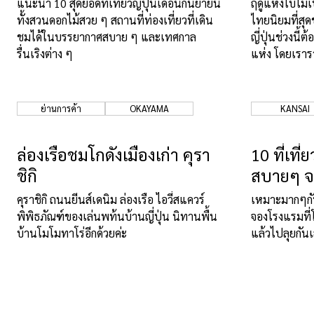
แนะนำ 10 สุดยอดที่เที่ยวญี่ปุ่นเดือนกันยายน
ฤดูแห่งใบไม้เ
ทั้งสวนดอกไม้สวย ๆ สถานที่ท่องเที่ยวที่เดิน
ไทยนิยมที่สุดช
ชมได้ในบรรยากาศสบาย ๆ และเทศกาล
ญี่ปุ่นช่วงนี้
รื่นเริงต่าง ๆ
แห่ง โดยเรารว
มาด้วย เอาไปใ
เที่ยวที่แปลก
ย่านการค้า
OKAYAMA
KANSAI
ล่องเรือชมโกดังเมืองเก่า คุรา
10 ที่เที่
ชิกิ
สบายๆ จ
คุราชิกิ ถนนยีนส์เดนิม ล่องเรือ ไอวี่สแควร์
เหมาะมากๆกั
พิพิธภัณฑ์ของเล่นพท้นบ้านญี่ปุ่น นิทานพื้น
จองโรงแรมที่โ
บ้านโมโมทาโร่อีกด้วยค่ะ
แล้วไปลุยกัน