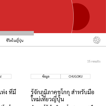
ชีวิตในญี่ปุ่น
English
简体中文
15
results
繁體中文
ภาษาไทย
I
ข้อมูล
CHUGOKU
한국어
日本語
ง ที่มี
รู้จักภูมิภาคชูโกกุ สำหรับมือ
ใหม่เที่ยวญี่ปุ่น