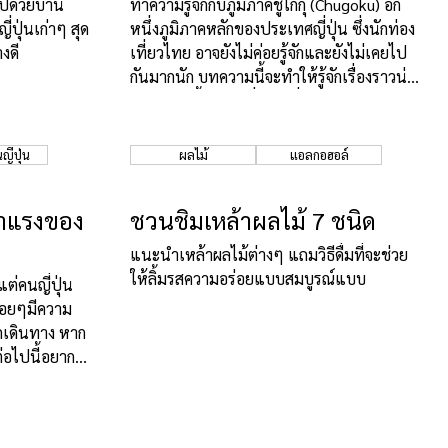
ไปด้วยบ้าน
ทำความรู้จักกับภูมิภาคชูโกกุ (Chugoku) อีก
่ปุ่นเก่าๆ สุด
หนึ่งภูมิภาคหลักของประเทศญี่ปุ่น ซึ่งนักท่อง
างดี
เที่ยวไทย อาจยังไม่ค่อยรู้จักและยังไม่เคยไป
กันมากนัก บทความนี้จะทำให้รู้จักเรื่องราวน่า
สนใจรวมทั้งสถานที่ท่องเที่ยวหลากหลายของ
ที่นี่มากขึ้น
ญี่ปุ่น
ผลไม้
แอลกอฮอล์
่มาแรงของ
ชวนชิมเหล้าผลไม้ 7 ชนิด
แนะนำเหล้าผลไม้ต่างๆ แถมวิธีดื่มที่จะช่วย
ให้ลิ้มรสความอร่อยแบบสมบูรณ์แบบ
แต่คนญี่ปุ่น
ค่อยๆมีความ
ักเดินทาง หาก
ต่อไปนี้อยาก
่านไว้ รับรอง
แน่นอน